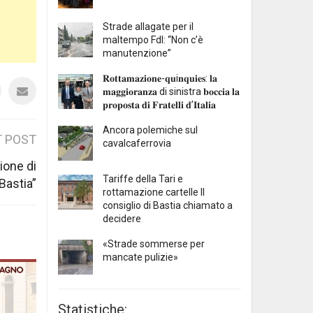
Strade allagate per il
maltempo FdI: “Non c’è
manutenzione”
𝐑𝐨𝐭𝐭𝐚𝐦𝐚𝐳𝐢𝐨𝐧𝐞-𝐪𝐮i𝐧𝐪𝐮𝐢𝐞𝐬: 𝐥𝐚
𝐦𝐚𝐠𝐠𝐢𝐨𝐫𝐚𝐧𝐳𝐚 di sinistra 𝐛𝐨𝐜𝐜𝐢𝐚 𝐥𝐚
𝐩𝐫𝐨𝐩𝐨𝐬𝐭𝐚 𝐝𝐢 𝐅𝐫𝐚𝐭𝐞𝐥𝐥𝐢 𝐝’𝐈𝐭𝐚𝐥𝐢𝐚
Ancora polemiche sul
 POST
cavalcaferrovia
zione di
Tariffe della Tari e
Bastia”
rottamazione cartelle Il
consiglio di Bastia chiamato a
decidere
«Strade sommerse per
mancate pulizie»
Statistiche: