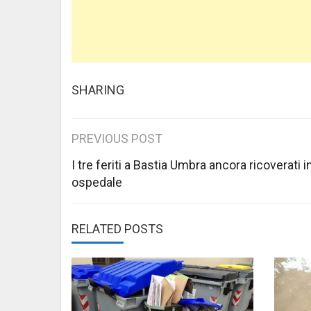
SHARING
Post
PREVIOUS POST
navigation
I tre feriti a Bastia Umbra ancora ricoverati i
ospedale
RELATED POSTS