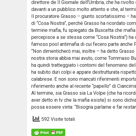
direttore de Il Giornale dell’Umbria, che ha rivo
davanti a un pubblico molto attento e che, al ter
Il procuratore Grasso – giunto scortatissimo – ha
di “Cosa Nostra”, perché Grasso ha ricordato come,
termine mafia, fu spiegato da Buscetta che mafia n
percepisce a se stessa come “Cosa Nostra”) ha co
famoso pool antimafia di cui fecero parte anche Fa
“Non dimenticherò mai, inoltre – ha detto Grasso –
nostra storia abbia mai avuto, come Tommaso Busc
ha quindi tratteggiato i contorni del fenomeno dell
ha subito duri colpi e appare destrutturata rispet
calabrese. E non sono mancati riferimenti importan
riferimento anche al recente “papello” di Ciancimi
Al termine, sia Grasso sia La Volpe (che ha ricor
aver detto in tv che la mafia esiste) si sono dichia
possa essere vinta: “Bisogna parlarne e far restar
592 Visite totali