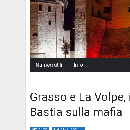
Skip
Numeri utili
Info
to
content
Grasso e La Volpe, 
Bastia sulla mafia
ATTUALITA'
IL GIORNALE DELL'UMBRIA