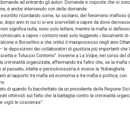
lto domande ad entrambi gli autori. Domande e risposte che si son
mine, è anche intervenuto con delle domande.
 esordito ricordando come, lui siciliano, del fenomeno mafioso (
 dopo anni in cui ci si era scervellati a capire da dove derivasse
on significa nulla, sono solo lettere, mentre la mafia si definisc
minciato a capire i contorni reali solo leggendo i documenti di 
lcone e Borsellino e che istituì il maxiprocesso negli anni Ottan
 le deposizioni dei collaboratori di giustizia più importanti che 
etta e Totuccio Contorno”. Insieme a La Volpe, nel corso del di
a criminalità organizzata, affermando tra l’altro che, se la mafia s
to al passato, intatta e pericolosissima è invece la ’Ndrangheta
ti al rapporto tra mafia ed economia e tra mafia e politica, con
no.
dato di quando fu bacchettato da un presidente della Regione Sici
rati ottimisti sul fatto che la battaglia contro la criminalità organ
e vigili le coscienze”.