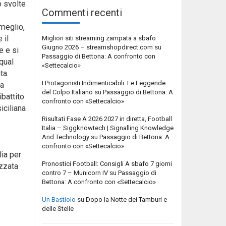
o svolte
Commenti recenti
meglio,
 il
Migliori siti streaming zampata a sbafo
Giugno 2026 – streamshopdirect.com
su
e e si
Passaggio di Bettona: A confronto con
qual
«Settecalcio»
ta.
I Protagonisti Indimenticabili: Le Leggende
la
del Colpo Italiano
su
Passaggio di Bettona: A
battito
confronto con «Settecalcio»
iciliana
Risultati Fase A 2026 2027 in diretta, Football
Italia – Siggknowtech | Signalling Knowledge
And Technology
su
Passaggio di Bettona: A
confronto con «Settecalcio»
lia per
Pronostici Football: Consigli A sbafo 7 giorni
izzata
contro 7 – Municorn IV
su
Passaggio di
Bettona: A confronto con «Settecalcio»
Un Bastiolo
su
Dopo la Notte dei Tamburi e
delle Stelle