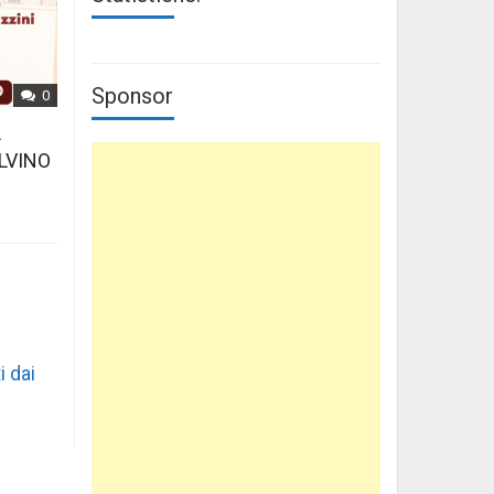
Sponsor
0
L
LVINO
i dai