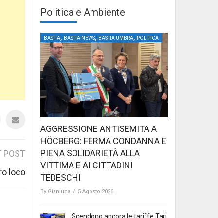
Politica e Ambiente
,
,
,
BASTIA
BASTIA NEWS
BASTIA UMBRA
POLITICA
AGGRESSIONE ANTISEMITA A
HÖCBERG: FERMA CONDANNA E
PIENA SOLIDARIETÀ ALLA
 POST
VITTIMA E AI CITTADINI
ro loco
TEDESCHI
By
Gianluca
/
5 Agosto 2026
Scendono ancora le tariffe Tari