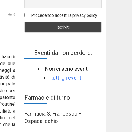
0
Procedendo accetti la privacy policy
Eventi da non perdere:
lizia di
 dei due
Non ci sono eventi
cheggi a
ività di
tutti gli eventi
incipale
chio per
Farmacie di turno
 patente
routine’
iliato a
Farmacia S. Francesco –
iro del
Ospedalicchio
o che la