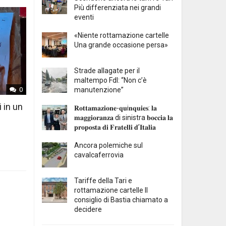
Più differenziata nei grandi
eventi
«Niente rottamazione cartelle
Una grande occasione persa»
Strade allagate per il
maltempo FdI: “Non c’è
manutenzione”
0
i in un
𝐑𝐨𝐭𝐭𝐚𝐦𝐚𝐳𝐢𝐨𝐧𝐞-𝐪𝐮i𝐧𝐪𝐮𝐢𝐞𝐬: 𝐥𝐚
𝐦𝐚𝐠𝐠𝐢𝐨𝐫𝐚𝐧𝐳𝐚 di sinistra 𝐛𝐨𝐜𝐜𝐢𝐚 𝐥𝐚
𝐩𝐫𝐨𝐩𝐨𝐬𝐭𝐚 𝐝𝐢 𝐅𝐫𝐚𝐭𝐞𝐥𝐥𝐢 𝐝’𝐈𝐭𝐚𝐥𝐢𝐚
Ancora polemiche sul
cavalcaferrovia
Tariffe della Tari e
rottamazione cartelle Il
consiglio di Bastia chiamato a
decidere