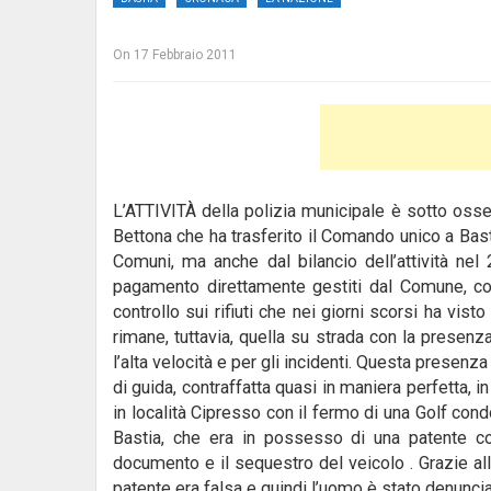
On
17 Febbraio 2011
L’ATTIVITÀ della polizia municipale è sotto osser
Bettona che ha trasferito il Comando unico a Basti
Comuni, ma anche dal bilancio dell’attività nel 
pagamento direttamente gestiti dal Comune,
co
controllo sui rifiuti che nei giorni scorsi ha vist
rimane, tuttavia, quella su strada con la presenza 
l’alta velocità e per gli incidenti. Questa presenz
di guida, contraffatta quasi in maniera perfetta, i
in località Cipresso con il fermo di una Golf co
Bastia, che era in possesso di una patente con
documento e il sequestro del veicolo . Grazie all
patente era falsa e quindi l’uomo è stato denunci