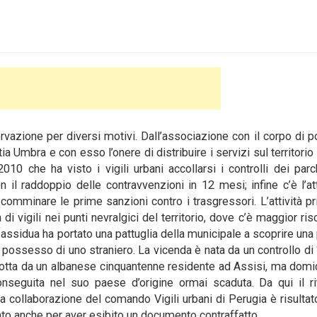
vazione per diversi motivi. Dall’associazione con il corpo di po
a Umbra e con esso l’onere di distribuire i servizi sul territorio
2010 che ha visto i vigili urbani accollarsi i controlli dei par
n il raddoppio delle contravvenzioni in 12 mesi; infine c’è l’att
o comminare le prime sanzioni contro i trasgressori. L’attività pr
di vigili nei punti nevralgici del territorio, dove c’è maggior ris
a assidua ha portato una pattuglia della municipale a scoprire una
n possesso di uno straniero. La vicenda è nata da un controllo di ‘
ndotta da un albanese cinquantenne residente ad Assisi, ma domic
seguita nel suo paese d’origine ormai scaduta. Da qui il rit
a collaborazione del comando Vigili urbani di Perugia è risultat
ato anche per aver esibito un documento contraffatto.