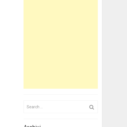
Search
for: