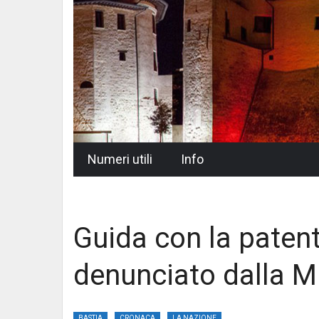
Skip
Numeri utili
Info
to
content
Guida con la patent
denunciato dalla M
BASTIA
CRONACA
LA NAZIONE