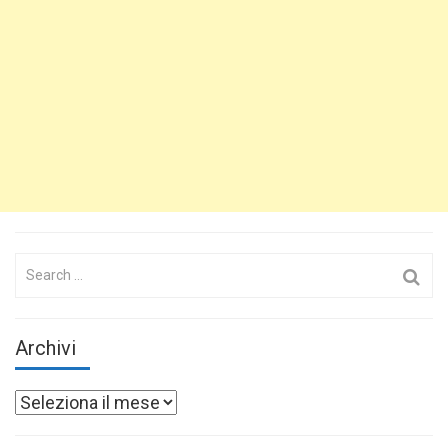
Search
for:
Archivi
Archivi