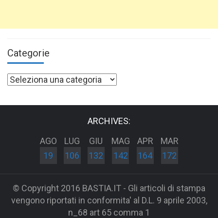
Categorie
Categorie
ARCHIVES:
AGO
LUG
GIU
MAG
APR
MAR
19
106
132
142
164
172
© Copyright 2016 BASTIA.IT - Gli articoli di stampa
vengono riportati in conformita' al D.L. 9 aprile 2003,
n_68 art 65 comma 1