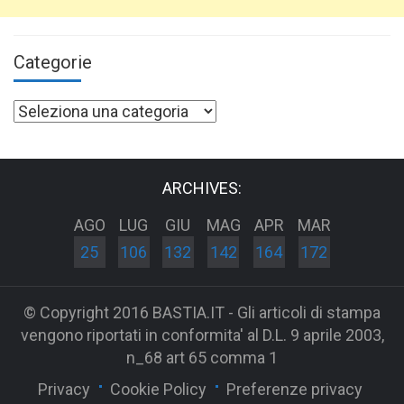
Categorie
Categorie
ARCHIVES:
AGO
LUG
GIU
MAG
APR
MAR
25
106
132
142
164
172
© Copyright 2016 BASTIA.IT - Gli articoli di stampa
vengono riportati in conformita' al D.L. 9 aprile 2003,
n_68 art 65 comma 1
Privacy
Cookie Policy
Preferenze privacy