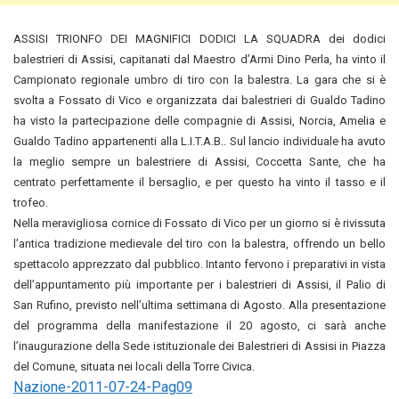
ASSISI TRIONFO DEI MAGNIFICI DODICI LA SQUADRA dei dodici
balestrieri di Assisi, capitanati dal Maestro d’Armi Dino Perla, ha vinto il
Campionato regionale umbro di tiro con la balestra. La gara che si è
svolta a Fossato di Vico e organizzata dai balestrieri di Gualdo Tadino
ha visto la partecipazione delle compagnie di Assisi, Norcia, Amelia e
Gualdo Tadino appartenenti alla L.I.T.A.B.. Sul lancio individuale ha avuto
la meglio sempre un balestriere di Assisi, Coccetta Sante, che ha
centrato perfettamente il bersaglio, e per questo ha vinto il tasso e il
trofeo.
Nella meravigliosa cornice di Fossato di Vico per un giorno si è rivissuta
l’antica tradizione medievale del tiro con la balestra, offrendo un bello
spettacolo apprezzato dal pubblico. Intanto fervono i preparativi in vista
dell’appuntamento più importante per i balestrieri di Assisi, il Palio di
San Rufino, previsto nell’ultima settimana di Agosto. Alla presentazione
del programma della manifestazione il 20 agosto, ci sarà anche
l’inaugurazione della Sede istituzionale dei Balestrieri di Assisi in Piazza
del Comune, situata nei locali della Torre Civica.
Nazione-2011-07-24-Pag09