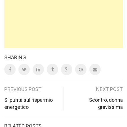
SHARING
Post
PREVIOUS POST
NEXT POST
navigation
Si punta sul risparmio
Scontro, donna
energetico
gravissima
RELATED POSTS