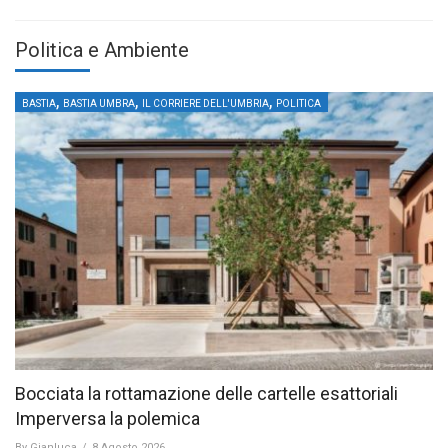
Politica e Ambiente
,
,
,
BASTIA
BASTIA UMBRA
IL CORRIERE DELL'UMBRIA
POLITICA
Bocciata la rottamazione delle cartelle esattoriali
Imperversa la polemica
By
Gianluca
/
8 Agosto 2026