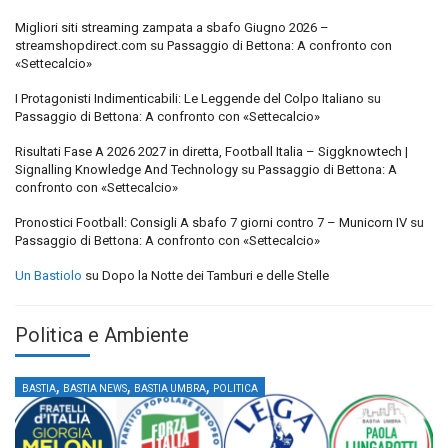
Migliori siti streaming zampata a sbafo Giugno 2026 –
streamshopdirect.com
su
Passaggio di Bettona: A confronto con
«Settecalcio»
I Protagonisti Indimenticabili: Le Leggende del Colpo Italiano
su
Passaggio di Bettona: A confronto con «Settecalcio»
Risultati Fase A 2026 2027 in diretta, Football Italia – Siggknowtech |
Signalling Knowledge And Technology
su
Passaggio di Bettona: A
confronto con «Settecalcio»
Pronostici Football: Consigli A sbafo 7 giorni contro 7 – Municorn IV
su
Passaggio di Bettona: A confronto con «Settecalcio»
Un Bastiolo
su
Dopo la Notte dei Tamburi e delle Stelle
Politica e Ambiente
,
,
,
BASTIA
BASTIA NEWS
BASTIA UMBRA
POLITICA