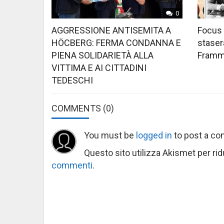
0
AGGRESSIONE ANTISEMITA A
Focus 
HÖCBERG: FERMA CONDANNA E
stasera
PIENA SOLIDARIETÀ ALLA
Framme
VITTIMA E AI CITTADINI
TEDESCHI
COMMENTS
(0)
You must be
logged in
to post a c
Questo sito utilizza Akismet per ri
commenti
.