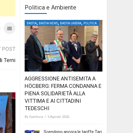
Politica e Ambiente
,
,
,
BASTIA
BASTIA NEWS
BASTIA UMBRA
POLITICA
 POST
i Terni
AGGRESSIONE ANTISEMITA A
HÖCBERG: FERMA CONDANNA E
PIENA SOLIDARIETÀ ALLA
VITTIMA E AI CITTADINI
TEDESCHI
By
Gianluca
/
5 Agosto 2026
Scendono ancora le tariffe Tari