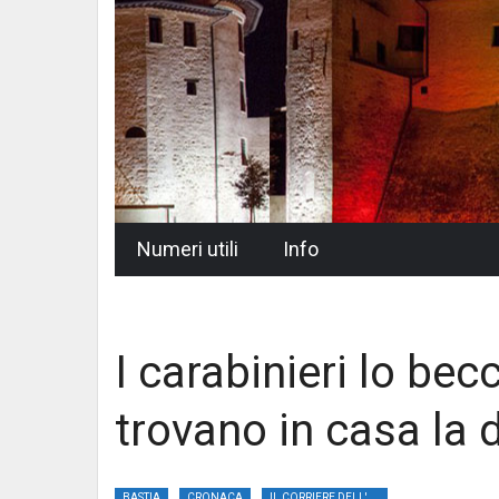
Skip
Numeri utili
Info
to
content
I carabinieri lo bec
trovano in casa la 
BASTIA
CRONACA
IL CORRIERE DELL'UMBRIA