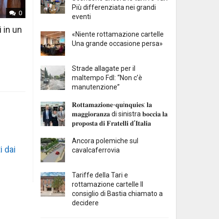
Più differenziata nei grandi
0
eventi
i in un
«Niente rottamazione cartelle
Una grande occasione persa»
Strade allagate per il
maltempo FdI: “Non c’è
manutenzione”
𝐑𝐨𝐭𝐭𝐚𝐦𝐚𝐳𝐢𝐨𝐧𝐞-𝐪𝐮i𝐧𝐪𝐮𝐢𝐞𝐬: 𝐥𝐚
𝐦𝐚𝐠𝐠𝐢𝐨𝐫𝐚𝐧𝐳𝐚 di sinistra 𝐛𝐨𝐜𝐜𝐢𝐚 𝐥𝐚
𝐩𝐫𝐨𝐩𝐨𝐬𝐭𝐚 𝐝𝐢 𝐅𝐫𝐚𝐭𝐞𝐥𝐥𝐢 𝐝’𝐈𝐭𝐚𝐥𝐢𝐚
Ancora polemiche sul
i dai
cavalcaferrovia
Tariffe della Tari e
rottamazione cartelle Il
consiglio di Bastia chiamato a
decidere