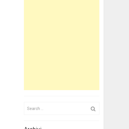
Search
for: