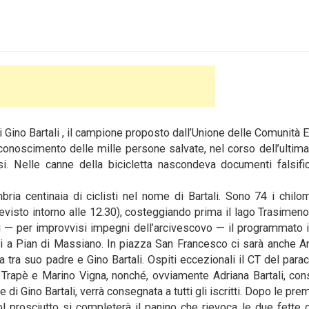
 Gino Bartali , il campione proposto dall’Unione delle Comunità 
riconoscimento delle mille persone salvate, nel corso dell’ultima
si. Nelle canne della bicicletta nascondeva documenti falsifi
ia centinaia di ciclisti nel nome di Bartali. Sono 74 i chilom
revisto intorno alle 12.30), costeggiando prima il lago Trasimeno
ù — per improvvisi impegni dell’arcivescovo — il programmato 
sti a Pian di Massiano. In piazza San Francesco ci sarà anche A
a tra suo padre e Gino Bartali. Ospiti eccezionali il CT del para
o Trapè e Marino Vigna, nonché, ovviamente Adriana Bartali, con
gie di Gino Bartali, verrà consegnata a tutti gli iscritti. Dopo le pre
l prosciutto si completerà il panino che rievoca le due fette 