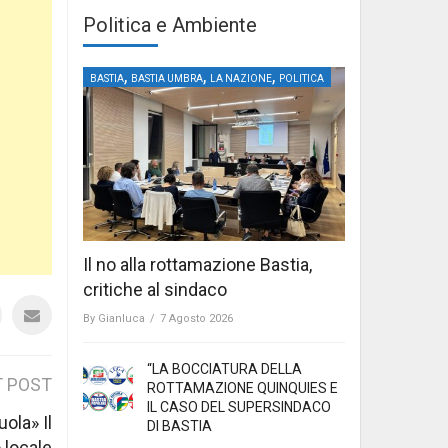
Politica e Ambiente
,
,
,
BASTIA
BASTIA UMBRA
LA NAZIONE
POLITICA
Il no alla rottamazione Bastia,
critiche al sindaco
By
Gianluca
/
7 Agosto 2026
“LA BOCCIATURA DELLA
 POST
ROTTAMAZIONE QUINQUIES E
IL CASO DEL SUPERSINDACO
uola» Il
DI BASTIA
 locale