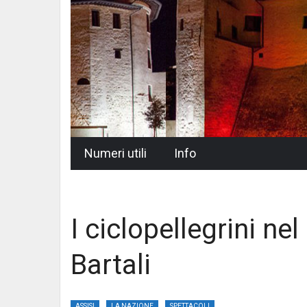
Skip
Numeri utili
Info
to
content
I ciclopellegrini nel
Bartali
ASSISI
LA NAZIONE
SPETTACOLI