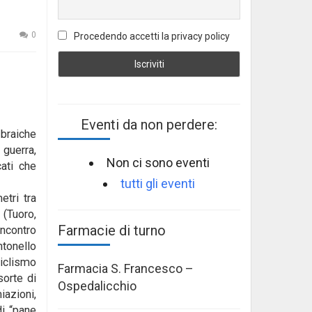
0
Procedendo accetti la privacy policy
Eventi da non perdere:
Ebraiche
 guerra,
Non ci sono eventi
cati che
tutti gli eventi
etri tra
 (Tuoro,
Farmacie di turno
incontro
ntonello
ciclismo
Farmacia S. Francesco –
sorte di
Ospedalicchio
miazioni,
di “pane