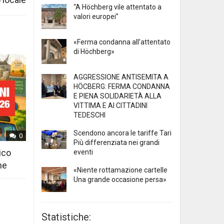
“A Höchberg vile attentato a
valori europei”
«Ferma condanna all’attentato
di Höchberg»
AGGRESSIONE ANTISEMITA A
HÖCBERG: FERMA CONDANNA
E PIENA SOLIDARIETÀ ALLA
VITTIMA E AI CITTADINI
TEDESCHI
Scendono ancora le tariffe Tari
0
Più differenziata nei grandi
ico
eventi
ne
«Niente rottamazione cartelle
Una grande occasione persa»
Statistiche: