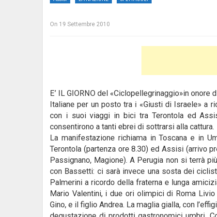
On
19 Settembre 2010
E’ IL GIORNO del «Ciclopellegrinaggio»in onore di
Italiane per un posto tra i «Giusti di Israele» a 
con i suoi viaggi in bici tra Terontola ed Assi
consentirono a tanti ebrei di sottrarsi alla cattura.
La manifestazione richiama in Toscana e in Umbr
Terontola (partenza ore 8.30) ed Assisi (arrivo p
Passignano, Magione). A Perugia non si terrà pi
con Bassetti: ci sarà invece una sosta dei cicli
Palmerini a ricordo della fraterna e lunga amicizi
Mario Valentini, i due ori olimpici di Roma Livi
Gino, e il figlio Andrea. La maglia gialla, con l’effi
degustazione di prodotti gastronomici umbri. Co