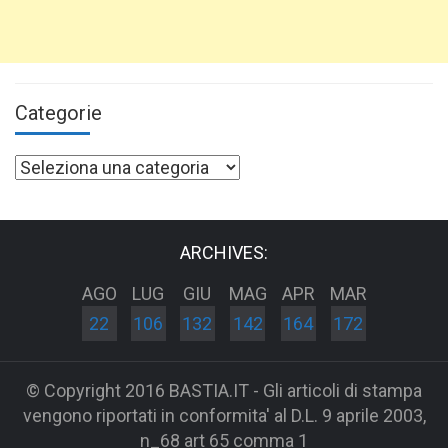
Categorie
Categorie
ARCHIVES:
AGO
LUG
GIU
MAG
APR
MAR
22
106
132
142
164
172
© Copyright 2016 BASTIA.IT - Gli articoli di stampa
vengono riportati in conformita' al D.L. 9 aprile 2003,
n_68 art 65 comma 1