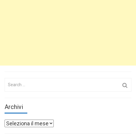
Search
for:
Archivi
Archivi