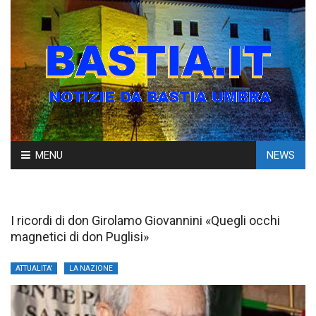
Skip
MENU
NEWS
to
content
I ricordi di don Girolamo Giovannini «Quegli occhi
magnetici di don Puglisi»
ATTUALITA'
LA NAZIONE