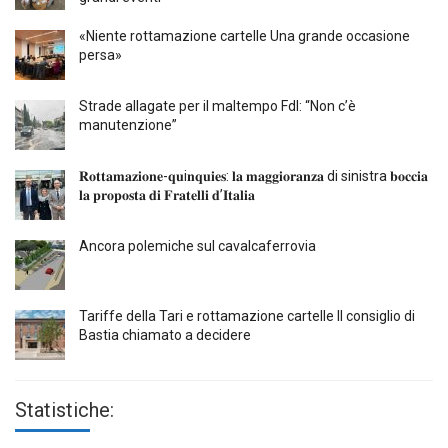
«Niente rottamazione cartelle Una grande occasione
persa»
Strade allagate per il maltempo FdI: “Non c’è
manutenzione”
𝐑𝐨𝐭𝐭𝐚𝐦𝐚𝐳𝐢𝐨𝐧𝐞-𝐪𝐮i𝐧𝐪𝐮𝐢𝐞𝐬: 𝐥𝐚 𝐦𝐚𝐠𝐠𝐢𝐨𝐫𝐚𝐧𝐳𝐚 di sinistra 𝐛𝐨𝐜𝐜𝐢𝐚
𝐥𝐚 𝐩𝐫𝐨𝐩𝐨𝐬𝐭𝐚 𝐝𝐢 𝐅𝐫𝐚𝐭𝐞𝐥𝐥𝐢 𝐝’𝐈𝐭𝐚𝐥𝐢𝐚
Ancora polemiche sul cavalcaferrovia
Tariffe della Tari e rottamazione cartelle Il consiglio di
Bastia chiamato a decidere
Statistiche: