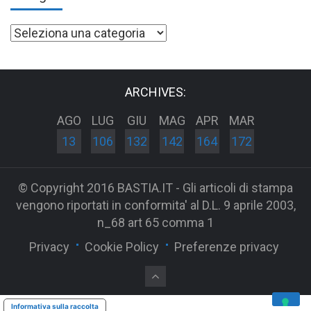
Categorie
ARCHIVES:
AGO
LUG
GIU
MAG
APR
MAR
13
106
132
142
164
172
© Copyright 2016 BASTIA.IT - Gli articoli di stampa
vengono riportati in conformita' al D.L. 9 aprile 2003,
n_68 art 65 comma 1
Privacy
Cookie Policy
Preferenze privacy
Informativa sulla raccolta