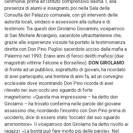
cerimonia: prima all’Istituto comprensivo Bastia 1, alla
presenza di alunni e insegnanti; poi nella Sala della
Consulta del Palazzo comunale, con gli interventi delle
autorità locali, sindaco e assessore alla cultura e di
testimoni. Tra questi don Girolamo Giovannini, viceparroco
di San Michele Arcangelo, sacerdote ultraottantenne che,
grazie alle esperienze vissute ha portato la testimonianza
diretta con Don Pino Puglisi sacerdote ucciso dalla mafia a
Palermo nel 1993. Erano anni di feroci delitti mafiosi (due
magistrati vittime Falcone e Borsellino).
DON GIROLAMO
di fronte ad un pubblico, soprattutto di giovani, ha ricordato
di aver partecipato, una trentina di anni fa, ad un convegno
ecclesiale dove incontrando Don Pino ricorda di aver
rilevato nei suoi occhi uno sguardo di forte
magnetismo. «Questa mia impressione – ha detto don
Girolamo – ha trovato conferma nelle parole del giovane
assassino che, ricordando l’incontro con Don Pino prima di
ucciderlo, dice di essere stato ‘toccato’ dal suo sguardo
ammonitore». Il viceparroco don Girolamo ha detto rivolto ai
ragazzi: «La bontà può fare molto più delle parole». Nel