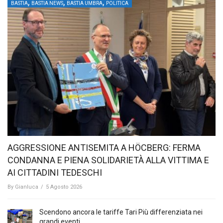
,
,
,
BASTIA
BASTIA NEWS
BASTIA UMBRA
POLITICA
AGGRESSIONE ANTISEMITA A HÖCBERG: FERMA
CONDANNA E PIENA SOLIDARIETÀ ALLA VITTIMA E
AI CITTADINI TEDESCHI
By
Gianluca
/
5 Agosto 2026
Scendono ancora le tariffe Tari Più differenziata nei
grandi eventi