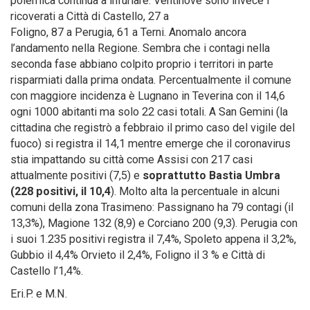
polemica continua a infuriare. Ventinove sono invece i
ricoverati a Città di Castello, 27 a
Foligno, 87 a Perugia, 61 a Terni. Anomalo ancora
l’andamento nella Regione. Sembra che i contagi nella
seconda fase abbiano colpito proprio i territori in parte
risparmiati dalla prima ondata. Percentualmente il comune
con maggiore incidenza è Lugnano in Teverina con il 14,6
ogni 1000 abitanti ma solo 22 casi totali. A San Gemini (la
cittadina che registrò a febbraio il primo caso del vigile del
fuoco) si registra il 14,1 mentre emerge che il coronavirus
stia impattando su città come Assisi con 217 casi
attualmente positivi (7,5) e
soprattutto Bastia Umbra
(228 positivi, il 10,4
). Molto alta la percentuale in alcuni
comuni della zona Trasimeno: Passignano ha 79 contagi (il
13,3%), Magione 132 (8,9) e Corciano 200 (9,3). Perugia con
i suoi 1.235 positivi registra il 7,4%, Spoleto appena il 3,2%,
Gubbio il 4,4% Orvieto il 2,4%, Foligno il 3 % e Città di
Castello l’1,4%.
Eri.P. e M.N.