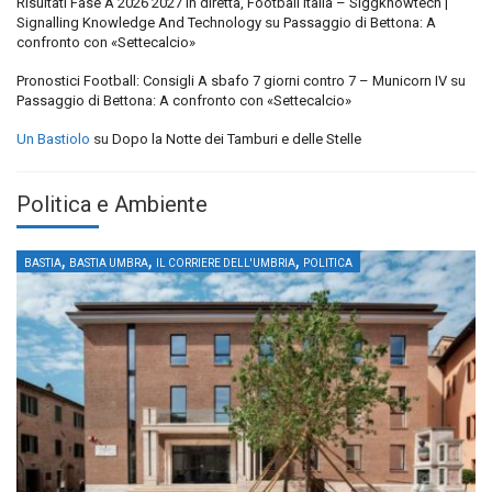
Risultati Fase A 2026 2027 in diretta, Football Italia – Siggknowtech |
Signalling Knowledge And Technology
su
Passaggio di Bettona: A
confronto con «Settecalcio»
Pronostici Football: Consigli A sbafo 7 giorni contro 7 – Municorn IV
su
Passaggio di Bettona: A confronto con «Settecalcio»
Un Bastiolo
su
Dopo la Notte dei Tamburi e delle Stelle
Politica e Ambiente
,
,
,
BASTIA
BASTIA UMBRA
IL CORRIERE DELL'UMBRIA
POLITICA