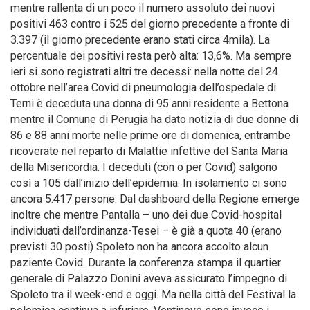
mentre rallenta di un poco il numero assoluto dei nuovi
positivi 463 contro i 525 del giorno precedente a fronte di
3.397 (il giorno precedente erano stati circa 4mila). La
percentuale dei positivi resta però alta: 13,6%. Ma sempre
ieri si sono registrati altri tre decessi: nella notte del 24
ottobre nell’area Covid di pneumologia dell’ospedale di
Terni è deceduta una donna di 95 anni residente a Bettona
mentre il Comune di Perugia ha dato notizia di due donne di
86 e 88 anni morte nelle prime ore di domenica, entrambe
ricoverate nel reparto di Malattie infettive del Santa Maria
della Misericordia. I deceduti (con o per Covid) salgono
così a 105 dall’inizio dell’epidemia. In isolamento ci sono
ancora 5.417 persone. Dal dashboard della Regione emerge
inoltre che mentre Pantalla – uno dei due Covid-hospital
individuati dall’ordinanza-Tesei – è già a quota 40 (erano
previsti 30 posti) Spoleto non ha ancora accolto alcun
paziente Covid. Durante la conferenza stampa il quartier
generale di Palazzo Donini aveva assicurato l’impegno di
Spoleto tra il week-end e oggi. Ma nella città del Festival la