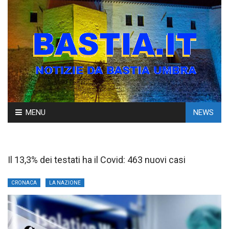
Skip
MENU
NEWS
to
content
Il 13,3% dei testati ha il Covid: 463 nuovi casi
CRONACA
LA NAZIONE