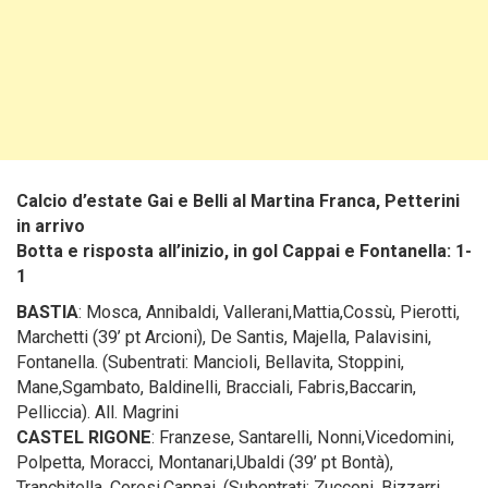
Calcio d’estate Gai e Belli al Martina Franca, Petterini
in arrivo
Botta e risposta all’inizio, in gol Cappai e Fontanella: 1-
1
BASTIA
: Mosca, Annibaldi, Vallerani,Mattia,Cossù, Pierotti,
Marchetti (39’ pt Arcioni), De Santis, Majella, Palavisini,
Fontanella. (Subentrati: Mancioli, Bellavita, Stoppini,
Mane,Sgambato, Baldinelli, Bracciali, Fabris,Baccarin,
Pelliccia). All. Magrini
CASTEL RIGONE
: Franzese, Santarelli, Nonni,Vicedomini,
Polpetta, Moracci, Montanari,Ubaldi (39’ pt Bontà),
Tranchitella, Coresi,Cappai. (Subentrati: Zucconi, Bizzarri,