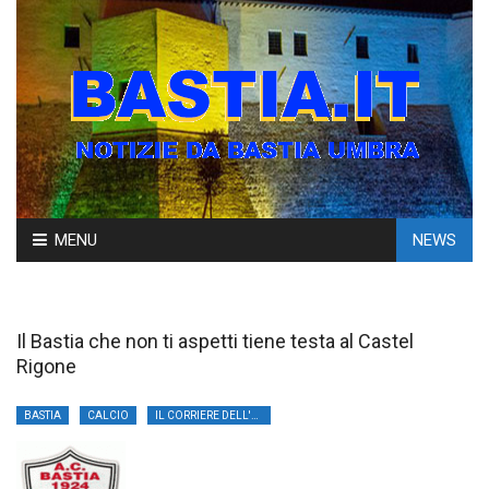
Skip
MENU
NEWS
to
content
Il Bastia che non ti aspetti tiene testa al Castel
Rigone
BASTIA
CALCIO
IL CORRIERE DELL'UMBRIA