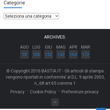
Categorie
Categorie
ARCHIVES:
AGO
LUG
GIU
MAG
APR
MAR
18
106
132
142
164
172
© Copyright 2016 BASTIA.IT - Gli articoli di stampa
vengono riportati in conformita' al D.L. 9 aprile 2003,
n_68 art 65 comma 1
Privacy
Cookie Policy
Preferenze privacy