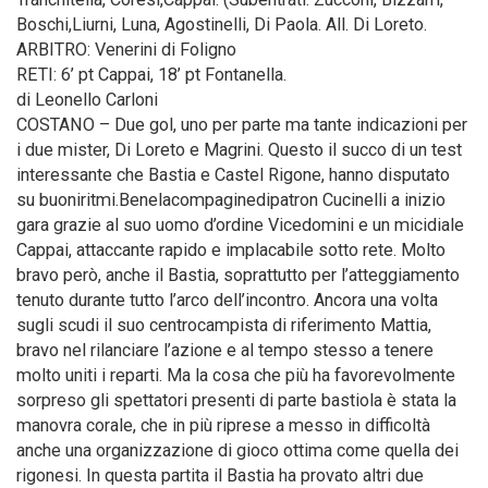
Boschi,Liurni, Luna, Agostinelli, Di Paola. All. Di Loreto.
ARBITRO: Venerini di Foligno
RETI: 6’ pt Cappai, 18’ pt Fontanella.
di Leonello Carloni
COSTANO – Due gol, uno per parte ma tante indicazioni per
i due mister, Di Loreto e Magrini. Questo il succo di un test
interessante che Bastia e Castel Rigone, hanno disputato
su buoniritmi.Benelacompaginedipatron Cucinelli a inizio
gara grazie al suo uomo d’ordine Vicedomini e un micidiale
Cappai, attaccante rapido e implacabile sotto rete. Molto
bravo però, anche il Bastia, soprattutto per l’atteggiamento
tenuto durante tutto l’arco dell’incontro. Ancora una volta
sugli scudi il suo centrocampista di riferimento Mattia,
bravo nel rilanciare l’azione e al tempo stesso a tenere
molto uniti i reparti. Ma la cosa che più ha favorevolmente
sorpreso gli spettatori presenti di parte bastiola è stata la
manovra corale, che in più riprese a messo in difficoltà
anche una organizzazione di gioco ottima come quella dei
rigonesi. In questa partita il Bastia ha provato altri due