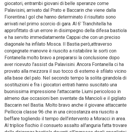
giocatori, entrambi giovani di belle speranze come
Palavisini, arrivato dal Prato e Baccarin che viene dalla
Fiorentina.I gol che hanno determinato il risultato sono
arrivati nel primo scorcio di gara. Al 6’ Tranchitella ha
approfittato di un errore in disimpegno della difesa bastiola
e ha servito immediatamente Cappai che con un preciso
diagonale ha infilato Mosca. Il Bastia però,attraverso
congegnate manovre è riuscito a ristabilire le sorti con
Fontanella molto bravo a prepararsi la conclusione dopo
aver ricevuto l’assist da Palavisini. Ancora Fontanella ci ha
provato alla mezzora il suo tocco di esterno è sfilato vicino
alla base del palo. Nel secondo tempo la solita girandola di
sostituzioni e fra i giocatori entrati hanno suscitato una
buonissima impressione l’attaccante Liurni pericoloso in
almeno due occasioni ben sventate da Mancioli e il gigliato
Baccarin nel Bastia. Molto bravo anche il giovane attaccante
Pelliccia classe 96 che in una circostanza era riuscito a
beffare togliendo il tempo dell’intervento a Moracci in area.
Al triplice fischio il consueto assalto all’anguria fatta trovare