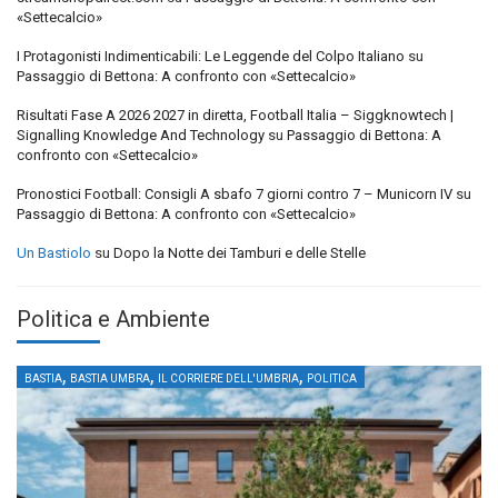
«Settecalcio»
I Protagonisti Indimenticabili: Le Leggende del Colpo Italiano
su
Passaggio di Bettona: A confronto con «Settecalcio»
Risultati Fase A 2026 2027 in diretta, Football Italia – Siggknowtech |
Signalling Knowledge And Technology
su
Passaggio di Bettona: A
confronto con «Settecalcio»
Pronostici Football: Consigli A sbafo 7 giorni contro 7 – Municorn IV
su
Passaggio di Bettona: A confronto con «Settecalcio»
Un Bastiolo
su
Dopo la Notte dei Tamburi e delle Stelle
Politica e Ambiente
,
,
,
BASTIA
BASTIA UMBRA
IL CORRIERE DELL'UMBRIA
POLITICA