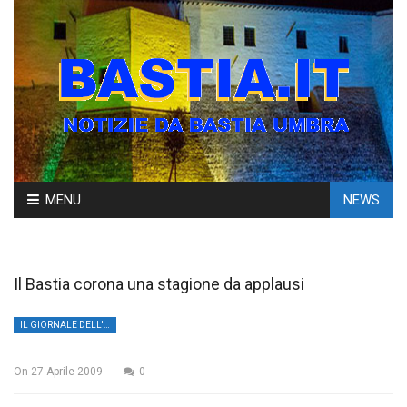
Skip
MENU
NEWS
to
content
Il Bastia corona una stagione da applausi
IL GIORNALE DELL'UMBRIA
On
27 Aprile 2009
0