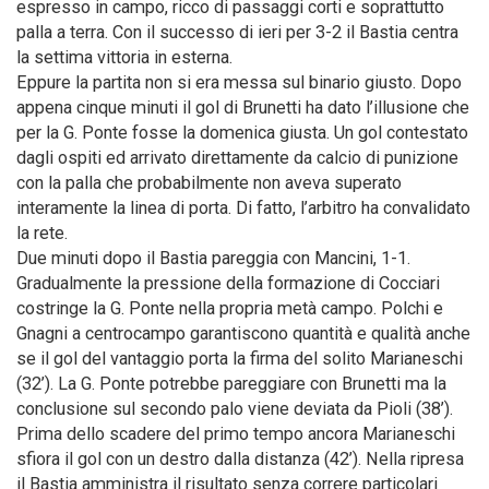
espresso in campo, ricco di passaggi corti e soprattutto
palla a terra. Con il successo di ieri per 3-2 il Bastia centra
la settima vittoria in esterna.
Eppure la partita non si era messa sul binario giusto. Dopo
appena cinque minuti il gol di Brunetti ha dato l’illusione che
per la G. Ponte fosse la domenica giusta. Un gol contestato
dagli ospiti ed arrivato direttamente da calcio di punizione
con la palla che probabilmente non aveva superato
interamente la linea di porta. Di fatto, l’arbitro ha convalidato
la rete.
Due minuti dopo il Bastia pareggia con Mancini, 1-1.
Gradualmente la pressione della formazione di Cocciari
costringe la G. Ponte nella propria metà campo. Polchi e
Gnagni a centrocampo garantiscono quantità e qualità anche
se il gol del vantaggio porta la firma del solito Marianeschi
(32’). La G. Ponte potrebbe pareggiare con Brunetti ma la
conclusione sul secondo palo viene deviata da Pioli (38’).
Prima dello scadere del primo tempo ancora Marianeschi
sfiora il gol con un destro dalla distanza (42’). Nella ripresa
il Bastia amministra il risultato senza correre particolari