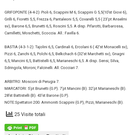
GRIFOPONTE (4-4-2): Pioli 6, Scappini M 6, Scappini G 5,5(10’st Giovi 6),
Grilli 6, Fioretti 5,5, Frezza 6, Pantaleoni 5,5, Covarelli 5,5 ( 23’pt Anselmi
sv), Barone 6,5, Brunetti 6,5, Roscini 5,5. A disp. Pifarotti, Barbarossa,
Camilletti, Moschetti, Scoccia. All.: Favilla 6.
BASTIA (4-3-1-2): Tajolini 6,5, Cardinali 6, Ercolani 6 ( 42’st Monacelli sv),
Pizzi 6, Zanchi 6,5, Polchi 6,5, Belkchach 6 (32’st Marchetti sv), Gnagni
6,5, Mancini 6,5, Battistelli 6,5, Marianeschi 6,5. A disp. Sensi, Silva,
Sdringola, Moroni, Falcinelli. All. Cocciari 7.
ARBITRO: Mosconi di Perugia 7.
MARCATORI: 5’pt Brunetti (G.P). 7’pt Mancini (B). 32’pt Marianeschi (B).
28’st Battistelli (B). 43’st Barone (G.P).
NOTE:Spettatori 200. Ammoniti Scappini (G.P), Pizzi, Marianeschi (B).
25 Visite totali