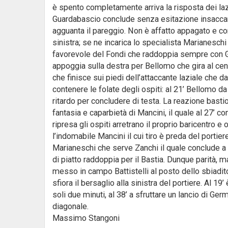
è spento completamente arriva la risposta dei lazi
Guardabascio conclude senza esitazione insaccando
agguanta il pareggio. Non è affatto appagato e con
sinistra; se ne incarica lo specialista Marianesc
favorevole del Fondi che raddoppia sempre con Gu
appoggia sulla destra per Bellomo che gira al cent
che finisce sui piedi dell’attaccante laziale che d
contenere le folate degli ospiti: al 21’ Bellomo d
ritardo per concludere di testa. La reazione bast
fantasia e caparbietà di Mancini, il quale al 27’ c
ripresa gli ospiti arretrano il proprio baricentro e o
l’indomabile Mancini il cui tiro è preda del portier
Marianeschi che serve Zanchi il quale conclude a
di piatto raddoppia per il Bastia. Dunque parità, ma
messo in campo Battistelli al posto dello sbiadito 
sfiora il bersaglio alla sinistra del portiere. Al 19
soli due minuti, al 38’ a sfruttare un lancio di Ger
diagonale.
Massimo Stangoni