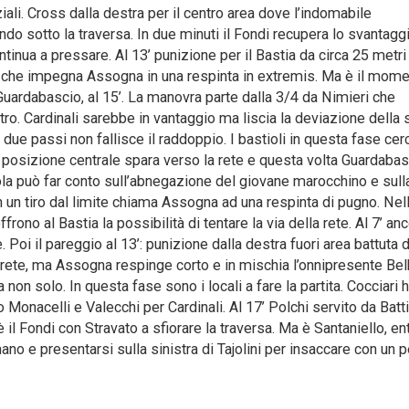
ali. Cross dalla destra per il centro area dove l’indomabile
 sotto la traversa. In due minuti il Fondi recupera lo svantagg
tinua a pressare. Al 13’ punizione per il Bastia da circa 25 metri
hi che impegna Assogna in una respinta in extremis. Ma è il mome
ardabascio, al 15’. La manovra parte dalla 3/4 da Nimieri che
ro. Cardinali sarebbe in vantaggio ma liscia la deviazione della 
a due passi non fallisce il raddoppio. I bastioli in questa fase cer
a posizione centrale spara verso la rete e questa volta Guardabas
iola può far conto sull’abnegazione del giovane marocchino e sull
on un tiro dal limite chiama Assogna ad una respinta di pugno. Nel
ffrono al Bastia la possibilità di tentare la via della rete. Al 7’ an
e. Poi il pareggio al 13’: punizione dalla destra fuori area battuta 
 rete, ma Assogna respinge corto e in mischia l’onnipresente Be
 non solo. In questa fase sono i locali a fare la partita. Cocciari 
Monacelli e Valecchi per Cardinali. Al 17’ Polchi servito da Battis
’ è il Fondi con Stravato a sfiorare la traversa. Ma è Santaniello, en
mano e presentarsi sulla sinistra di Tajolini per insaccare con un p