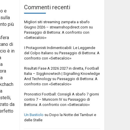
Commenti recenti
io e
 sulla
Migliori siti streaming zampata a sbafo
nto più
Giugno 2026 – streamshopdirect.com
su
Passaggio di Bettona: A confronto con
sfera
«Settecalcio»
cano di
I Protagonisti Indimenticabili: Le Leggende
cio è in
del Colpo Italiano
su
Passaggio di Bettona: A
a
confronto con «Settecalcio»
la
Risultati Fase A 2026 2027 in diretta, Football
cora
Italia – Siggknowtech | Signalling Knowledge
da
And Technology
su
Passaggio di Bettona: A
lkchach
confronto con «Settecalcio»
ha
Pronostici Football: Consigli A sbafo 7 giorni
telli,
contro 7 – Municorn IV
su
Passaggio di
trato da
Bettona: A confronto con «Settecalcio»
erfetto
Un Bastiolo
su
Dopo la Notte dei Tamburi e
delle Stelle