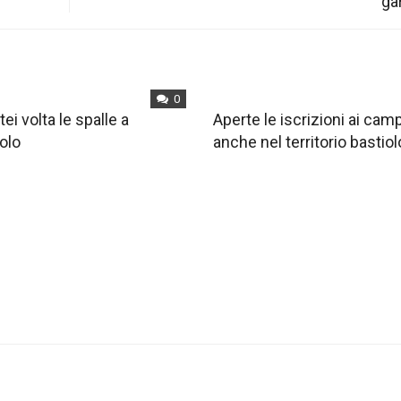
ga
0
tei volta le spalle a
Aperte le iscrizioni ai ca
olo
anche nel territorio bastiol