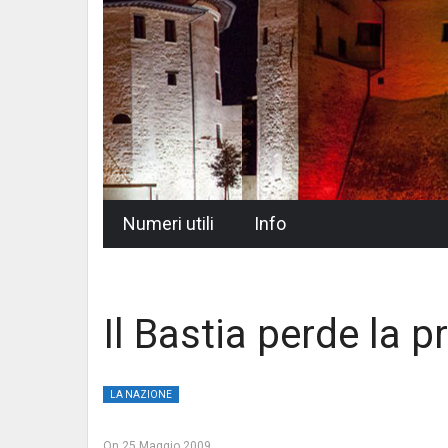
Skip
Numeri utili
Info
to
content
Il Bastia perde la p
LA NAZIONE
On
25 Maggio 2009