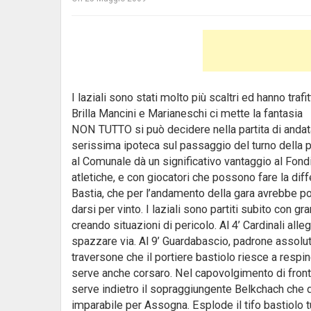
I laziali sono stati molto più scaltri ed hanno trafitt
Brilla Mancini e Marianeschi ci mette la fantasia
NON TUTTO si può decidere nella partita di andata
serissima ipoteca sul passaggio del turno della pr
al Comunale dà un significativo vantaggio al Fondi
atletiche, e con giocatori che possono fare la diff
Bastia, che per l’andamento della gara avrebbe pot
darsi per vinto. I laziali sono partiti subito con
creando situazioni di pericolo. Al 4’ Cardinali all
spazzare via. Al 9’ Guardabascio, padrone assoluto
traversone che il portiere bastiolo riesce a resp
serve anche corsaro. Nel capovolgimento di fronte,
serve indietro il sopraggiungente Belkchach che dal
imparabile per Assogna. Esplode il tifo bastiolo t