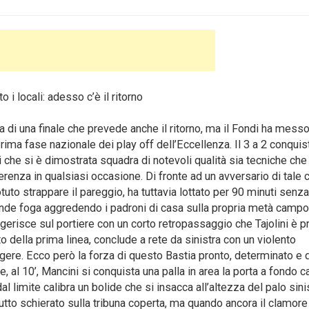
o i locali: adesso c’è il ritorno
 di una finale che prevede anche il ritorno, ma il Fondi ha mess
ima fase nazionale dei play off dell’Eccellenza. Il 3 a 2 conquist
 che si è dimostrata squadra di notevoli qualità sia tecniche che
erenza in qualsiasi occasione. Di fronte ad un avversario di tale ca
uto strappare il pareggio, ha tuttavia lottato per 90 minuti senz
 grande foga aggredendo i padroni di casa sulla propria metà campo
eggerisce sul portiere con un corto retropassaggio che Tajolini è p
 della prima linea, conclude a rete da sinistra con un violento
ingere. Ecco però la forza di questo Bastia pronto, determinato e
 al 10’, Mancini si conquista una palla in area la porta a fondo 
 limite calibra un bolide che si insacca all’altezza del palo sini
utto schierato sulla tribuna coperta, ma quando ancora il clamore