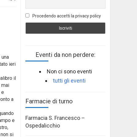
Procedendo accetti la privacy policy
Eventi da non perdere:
o una
ato ieri
Non ci sono eventi
libro il
tutti gli eventi
a mai
 e
ronto a
Farmacie di turno
 quando
Farmacia S. Francesco –
campo e
Ospedalicchio
stro,
 non si