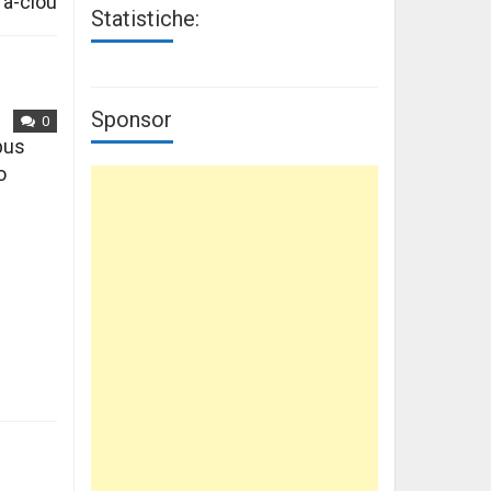
ra-clou
Statistiche:
Sponsor
0
mpus
o