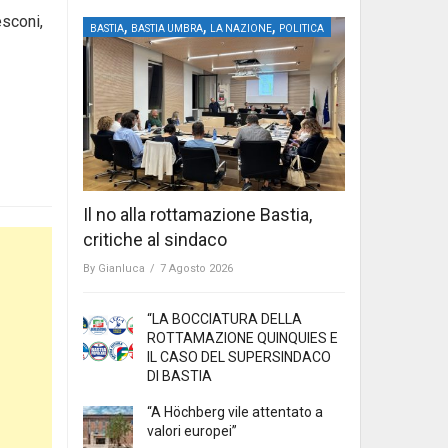
esconi,
,
,
,
BASTIA
BASTIA UMBRA
LA NAZIONE
POLITICA
Il no alla rottamazione Bastia,
critiche al sindaco
By
Gianluca
/
7 Agosto 2026
“LA BOCCIATURA DELLA
ROTTAMAZIONE QUINQUIES E
IL CASO DEL SUPERSINDACO
DI BASTIA
“A Höchberg vile attentato a
valori europei”