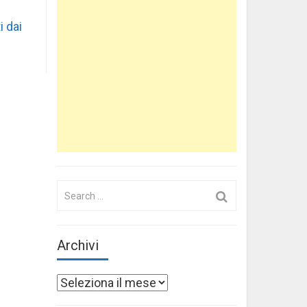
i dai
Search
for:
Archivi
Archivi