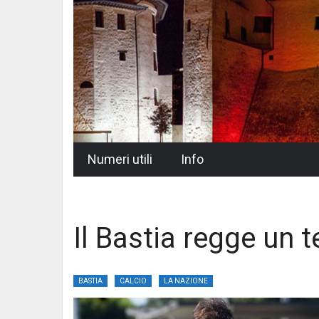
Skip
Numeri utili
Info
to
content
Il Bastia regge un 
BASTIA
CALCIO
LA NAZIONE