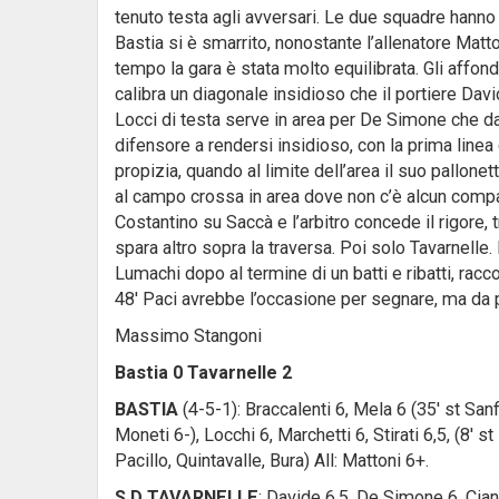
tenuto testa agli avversari. Le due squadre hanno 
Bastia si è smarrito, nonostante l’allenatore Matt
tempo la gara è stata molto equilibrata. Gli affondi 
calibra un diagonale insidioso che il portiere David
Locci di testa serve in area per De Simone che da
difensore a rendersi insidioso, con la prima linea
propizia, quando al limite dell’area il suo pallonett
al campo crossa in area dove non c’è alcun comp
Costantino su Saccà e l’arbitro concede il rigore, 
spara altro sopra la traversa. Poi solo Tavarnelle
Lumachi dopo al termine di un batti e ribatti, racco
48′ Paci avrebbe l’occasione per segnare, ma da po
Massimo Stangoni
Bastia 0 Tavarnelle 2
BASTIA
(4-5-1): Braccalenti 6, Mela 6 (35′ st Sanf
Moneti 6-), Locchi 6, Marchetti 6, Stirati 6,5, (8′ s
Pacillo, Quintavalle, Bura) All: Mattoni 6+.
S.D TAVARNELLE
: Davide 6,5, De Simone 6, Cianci