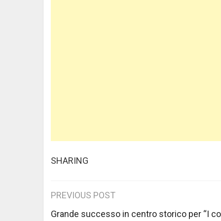
SHARING
Post
PREVIOUS POST
navigation
Grande successo in centro storico per “I co