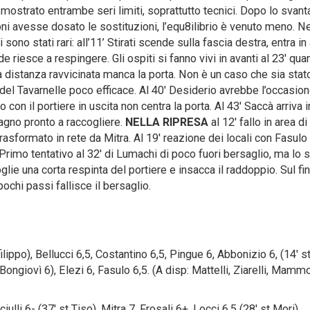
mostrato entrambe seri limiti, soprattutto tecnici. Dopo lo svanta
oni avesse dosato le sostituzioni, l’equ8ilibrio è venuto meno. N
sono stati rari: all’11’ Stirati scende sulla fascia destra, entra in
e riesce a respingere. Gli ospiti si fanno vivi in avanti al 23′ qu
 distanza ravvicinata manca la porta. Non è un caso che sia stat
 del Tavarnelle poco efficace. Al 40′ Desiderio avrebbe l’occasio
o con il portiere in uscita non centra la porta. Al 43′ Saccà arriva 
agno pronto a raccogliere.
NELLA RIPRESA
al 12′ fallo in area di
trasformato in rete da Mitra. Al 19′ reazione dei locali con Fasulo
. Primo tentativo al 32′ di Lumachi di poco fuori bersaglio, ma lo
glie una corta respinta del portiere e insacca il raddoppio. Sul fin
chi passi fallisce il bersaglio.
ilippo), Bellucci 6,5, Costantino 6,5, Pingue 6, Abbonizio 6, (14′ s
t Bongiovì 6), Elezi 6, Fasulo 6,5. (A disp: Mattelli, Ziarelli, Mammo
ulli 6- (37′ st Tiso), Mitra 7, Frosali 6+, Locci 6,5 (28′ st Mori),