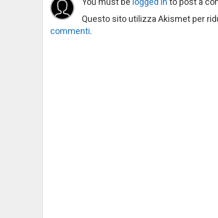
You must be
logged in
to post a c
Questo sito utilizza Akismet per ri
commenti
.