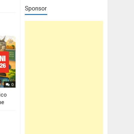
Sponsor
0
ico
ne