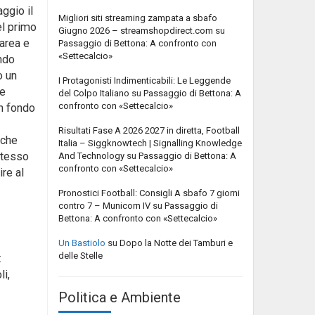
ggio il
Migliori siti streaming zampata a sbafo
el primo
Giugno 2026 – streamshopdirect.com
su
 area e
Passaggio di Bettona: A confronto con
«Settecalcio»
ando
o un
I Protagonisti Indimenticabili: Le Leggende
ne
del Colpo Italiano
su
Passaggio di Bettona: A
confronto con «Settecalcio»
in fondo
Risultati Fase A 2026 2027 in diretta, Football
 che
Italia – Siggknowtech | Signalling Knowledge
 stesso
And Technology
su
Passaggio di Bettona: A
confronto con «Settecalcio»
ire al
Pronostici Football: Consigli A sbafo 7 giorni
contro 7 – Municorn IV
su
Passaggio di
Bettona: A confronto con «Settecalcio»
Un Bastiolo
su
Dopo la Notte dei Tamburi e
delle Stelle
t
li,
Politica e Ambiente