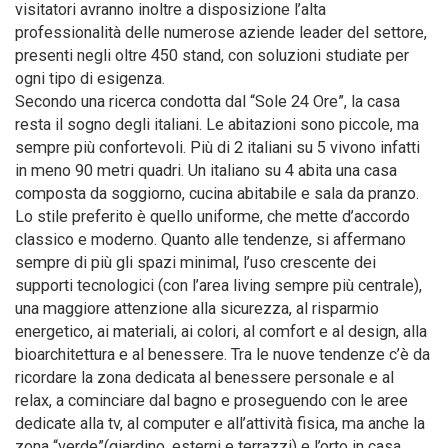
visitatori avranno inoltre a disposizione l’alta
professionalità delle numerose aziende leader del settore,
presenti negli oltre 450 stand, con soluzioni studiate per
ogni tipo di esigenza.
Secondo una ricerca condotta dal “Sole 24 Ore”, la casa
resta il sogno degli italiani. Le abitazioni sono piccole, ma
sempre più confortevoli. Più di 2 italiani su 5 vivono infatti
in meno 90 metri quadri. Un italiano su 4 abita una casa
composta da soggiorno, cucina abitabile e sala da pranzo.
Lo stile preferito è quello uniforme, che mette d’accordo
classico e moderno. Quanto alle tendenze, si affermano
sempre di più gli spazi minimal, l’uso crescente dei
supporti tecnologici (con l’area living sempre più centrale),
una maggiore attenzione alla sicurezza, al risparmio
energetico, ai materiali, ai colori, al comfort e al design, alla
bioarchitettura e al benessere. Tra le nuove tendenze c’è da
ricordare la zona dedicata al benessere personale e al
relax, a cominciare dal bagno e proseguendo con le aree
dedicate alla tv, al computer e all’attività fisica, ma anche la
zona “verde”(giardino, esterni e terrazzi) e l’orto in casa,