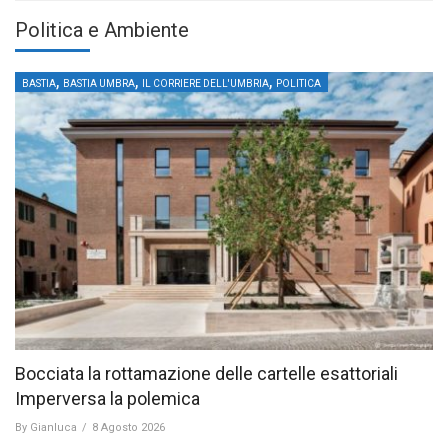
Politica e Ambiente
,
,
,
BASTIA
BASTIA UMBRA
IL CORRIERE DELL'UMBRIA
POLITICA
Bocciata la rottamazione delle cartelle esattoriali
Imperversa la polemica
By
Gianluca
/
8 Agosto 2026