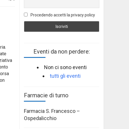
Procedendo accetti la privacy policy
ria.
Eventi da non perdere:
rate
iativa
Non ci sono eventi
mento
sorsa
tutti gli eventi
Don
Farmacie di turno
Farmacia S. Francesco –
Ospedalicchio