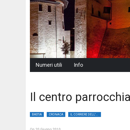
Skip
Numeri utili
Info
to
content
Il centro parrocchi
BASTIA
CRONACA
IL CORRIERE DELL'UMBRIA
On
20 Giugno 2010