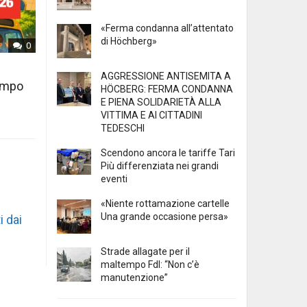
«Ferma condanna all’attentato
di Höchberg»
0
AGGRESSIONE ANTISEMITA A
tempo
HÖCBERG: FERMA CONDANNA
E PIENA SOLIDARIETÀ ALLA
VITTIMA E AI CITTADINI
TEDESCHI
Scendono ancora le tariffe Tari
Più differenziata nei grandi
eventi
«Niente rottamazione cartelle
Una grande occasione persa»
i dai
Strade allagate per il
maltempo FdI: “Non c’è
manutenzione”