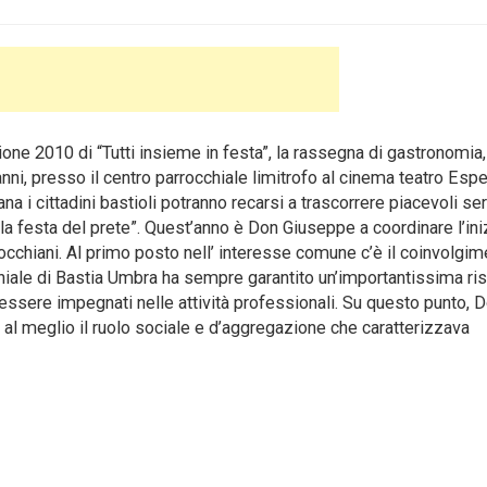
one 2010 di “Tutti insieme in festa”, la rassegna di gastronomia,
nni, presso il centro parrocchiale limitrofo al cinema teatro Espe
a i cittadini bastioli potranno recarsi a trascorrere piacevoli se
a festa del prete”.
Quest’anno è Don Giuseppe a coordinare l’iniz
rocchiani. Al primo posto nell’ interesse comune c’è il coinvolgi
chiale di Bastia Umbra ha sempre garantito un’importantissima ri
 essere impegnati nelle attività professionali. Su questo punto, 
l meglio il ruolo sociale e d’aggregazione che caratterizzava