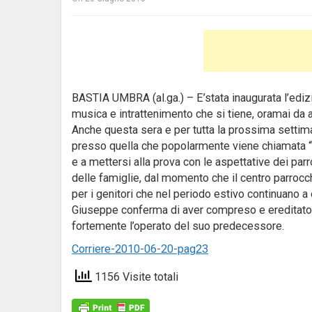
BASTIA UMBRA (al.ga.) – E’stata inaugurata l’edizi
musica e intrattenimento che si tiene, oramai da a
Anche questa sera e per tutta la prossima settiman
presso quella che popolarmente viene chiamata “l
e a mettersi alla prova con le aspettative dei par
delle famiglie, dal momento che il centro parroc
per i genitori che nel periodo estivo continuano a
Giuseppe conferma di aver compreso e ereditato a
fortemente l’operato del suo predecessore.
Corriere-2010-06-20-pag23
1156 Visite totali