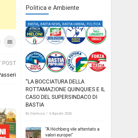
Politica e Ambiente
,
,
,
BASTIA
BASTIA NEWS
BASTIA UMBRA
POLITICA
 POST
Passeri
“LA BOCCIATURA DELLA
ROTTAMAZIONE QUINQUIES E IL
CASO DEL SUPERSINDACO DI
BASTIA
By
Gianluca
/
6 Agosto 2026
“A Höchberg vile attentato a
valori europei”