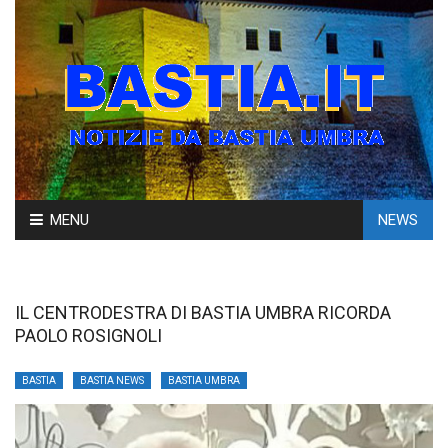
Skip
MENU
NEWS
to
content
IL CENTRODESTRA DI BASTIA UMBRA RICORDA
PAOLO ROSIGNOLI
BASTIA
BASTIA NEWS
BASTIA UMBRA