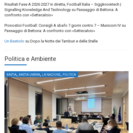
Risultati Fase A 2026 2027 in diretta, Football Italia – Siggknowtech |
Signalling Knowledge And Technology
su
Passaggio di Bettona: A
confronto con «Settecalcio»
Pronostici Football: Consigli A sbafo 7 giorni contro 7 – Municorn IV
su
Passaggio di Bettona: A confronto con «Settecalcio»
Un Bastiolo
su
Dopo la Notte dei Tamburi e delle Stelle
Politica e Ambiente
,
,
,
BASTIA
BASTIA UMBRA
LA NAZIONE
POLITICA