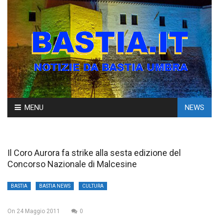
Skip
MENU
NEWS
to
content
Il Coro Aurora fa strike alla sesta edizione del
Concorso Nazionale di Malcesine
BASTIA
BASTIA NEWS
CULTURA
On
24 Maggio 2011
0