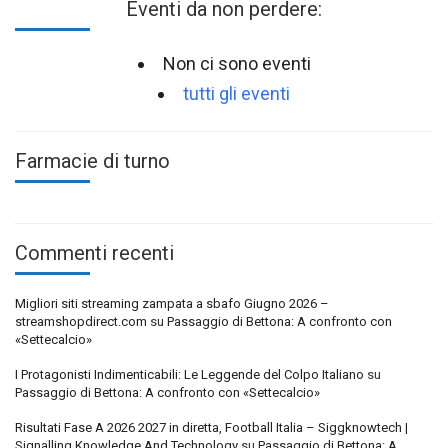
Eventi da non perdere:
Non ci sono eventi
tutti gli eventi
Farmacie di turno
Commenti recenti
Migliori siti streaming zampata a sbafo Giugno 2026 –
streamshopdirect.com
su
Passaggio di Bettona: A confronto con
«Settecalcio»
I Protagonisti Indimenticabili: Le Leggende del Colpo Italiano
su
Passaggio di Bettona: A confronto con «Settecalcio»
Risultati Fase A 2026 2027 in diretta, Football Italia – Siggknowtech |
Signalling Knowledge And Technology
su
Passaggio di Bettona: A