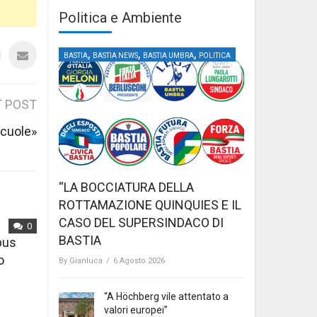
Politica e Ambiente
,
,
,
BASTIA
BASTIA NEWS
BASTIA UMBRA
POLITICA
 POST
scuole»
“LA BOCCIATURA DELLA
ROTTAMAZIONE QUINQUIES E IL
CASO DEL SUPERSINDACO DI
0
BASTIA
mpus
o
By
Gianluca
/
6 Agosto 2026
“A Höchberg vile attentato a
valori europei”