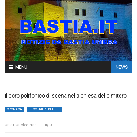
Skip
MENU
NEWS
to
content
Il coro polifonico di scena nella chiesa del cimitero
CRONACA
IL CORRIERE DELL'UMBRIA
On
31 Ottobre 2009
0