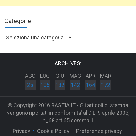
Categorie
Categorie
ARCHIVES:
AGO
LUG
GIU
MAG
APR
MAR
25
106
132
142
164
172
© Copyright 2016 BASTIA.IT - Gli articoli di stampa
vengono riportati in conformita' al D.L. 9 aprile 2003,
n_68 art 65 comma 1
Privacy
Cookie Policy
Preferenze privacy