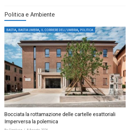
Politica e Ambiente
,
,
,
BASTIA
BASTIA UMBRA
IL CORRIERE DELL'UMBRIA
POLITICA
Bocciata la rottamazione delle cartelle esattoriali
Imperversa la polemica
By
Gianluca
/
8 Agosto 2026