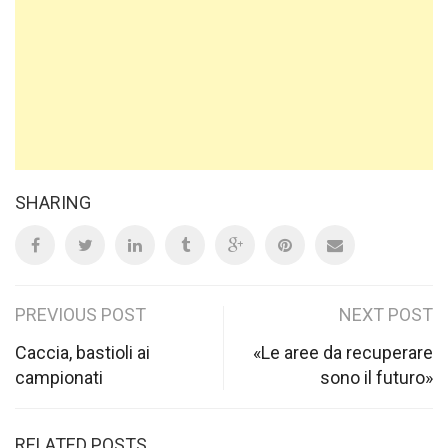
SHARING
Post
PREVIOUS POST
NEXT POST
navigation
Caccia, bastioli ai
«Le aree da recuperare
campionati
sono il futuro»
RELATED POSTS