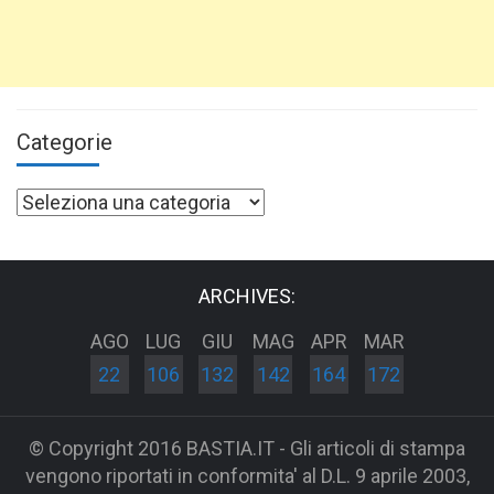
Categorie
Categorie
ARCHIVES:
AGO
LUG
GIU
MAG
APR
MAR
22
106
132
142
164
172
© Copyright 2016 BASTIA.IT - Gli articoli di stampa
vengono riportati in conformita' al D.L. 9 aprile 2003,