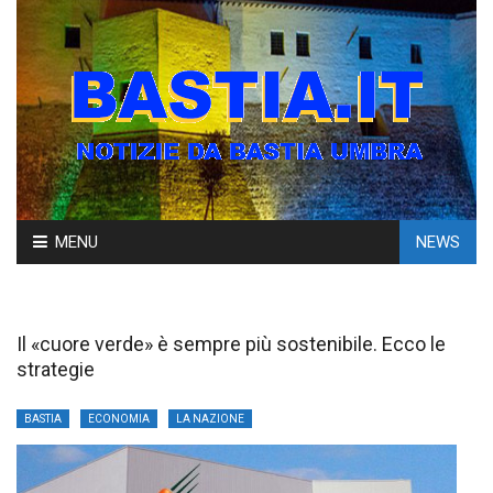
Skip
MENU
NEWS
to
content
Il «cuore verde» è sempre più sostenibile. Ecco le
strategie
BASTIA
ECONOMIA
LA NAZIONE