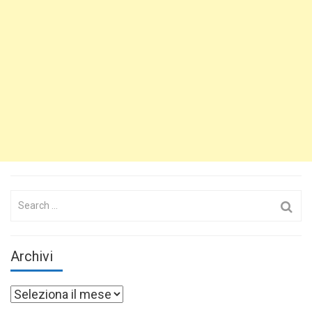
Search
for:
Archivi
Archivi