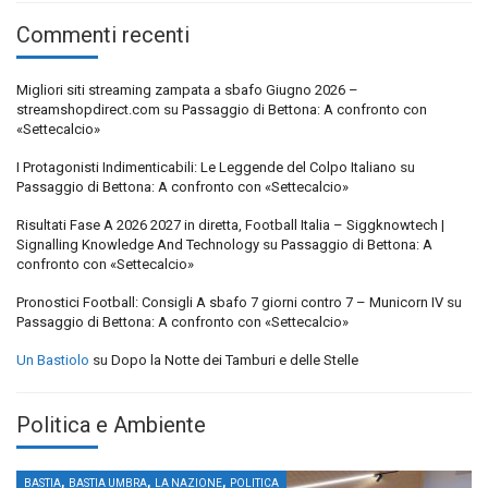
Commenti recenti
Migliori siti streaming zampata a sbafo Giugno 2026 –
streamshopdirect.com
su
Passaggio di Bettona: A confronto con
«Settecalcio»
I Protagonisti Indimenticabili: Le Leggende del Colpo Italiano
su
Passaggio di Bettona: A confronto con «Settecalcio»
Risultati Fase A 2026 2027 in diretta, Football Italia – Siggknowtech |
Signalling Knowledge And Technology
su
Passaggio di Bettona: A
confronto con «Settecalcio»
Pronostici Football: Consigli A sbafo 7 giorni contro 7 – Municorn IV
su
Passaggio di Bettona: A confronto con «Settecalcio»
Un Bastiolo
su
Dopo la Notte dei Tamburi e delle Stelle
Politica e Ambiente
,
,
,
BASTIA
BASTIA UMBRA
LA NAZIONE
POLITICA