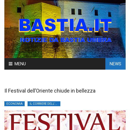
Skip
MENU
NEWS
to
content
Il Festival dell’Oriente chiude in bellezza
ECONOMIA
IL CORRIERE DELL'UMBRIA