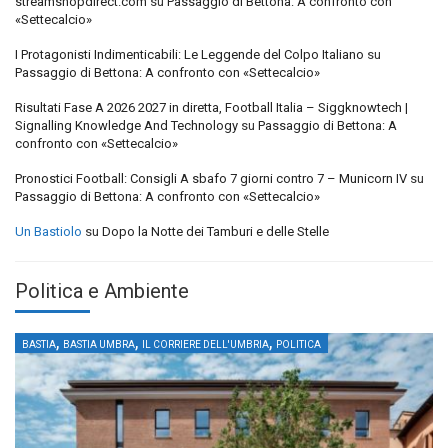
streamshopdirect.com
su
Passaggio di Bettona: A confronto con
«Settecalcio»
I Protagonisti Indimenticabili: Le Leggende del Colpo Italiano
su
Passaggio di Bettona: A confronto con «Settecalcio»
Risultati Fase A 2026 2027 in diretta, Football Italia – Siggknowtech |
Signalling Knowledge And Technology
su
Passaggio di Bettona: A
confronto con «Settecalcio»
Pronostici Football: Consigli A sbafo 7 giorni contro 7 – Municorn IV
su
Passaggio di Bettona: A confronto con «Settecalcio»
Un Bastiolo
su
Dopo la Notte dei Tamburi e delle Stelle
Politica e Ambiente
,
,
,
BASTIA
BASTIA UMBRA
IL CORRIERE DELL'UMBRIA
POLITICA