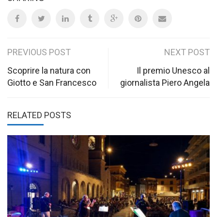
Post
PREVIOUS POST
NEXT POST
navigation
Scoprire la natura con
Il premio Unesco al
Giotto e San Francesco
giornalista Piero Angela
RELATED POSTS