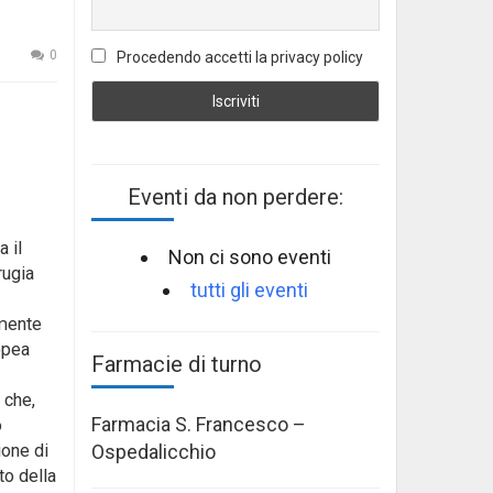
0
Procedendo accetti la privacy policy
Eventi da non perdere:
 il
Non ci sono eventi
rugia
tutti gli eventi
emente
ropea
Farmacie di turno
 che,
Farmacia S. Francesco –
o
Ospedalicchio
ione di
to della