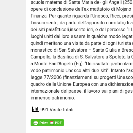
scuola materna di Santa Maria de- gli Angeli (250
opere di conclusione dell’ex mattatoio di Mojano 
Finanza. Per quanto riguarda l’Unesco, Ricci, presi
l’inserimento, da parte dell’apposito comitato,di al
dei siti palafitticoli,inserito ieri, e del percorso “I
luoghi uniti dal loro essere in qualche modo legat
quindi meritano una visita da parte di ogni turista
monastico di San Salvatore – Santa Giulia a Bresci
Campello; la Basilica di S. Salvatore a Spoleto;la
a Monte Sant’Angelo (Fg). “Un risultato particolar
vede patrimonio Unesco altri due siti”. Intanto l’a
legge 77/2006 (finanziamenti su progetti Unesco da
quadro della Unione Europea con una dichiarazioe
internazionale del paese, il lavoro sui piani di g
immenso patrimonio.
991 Visite totali