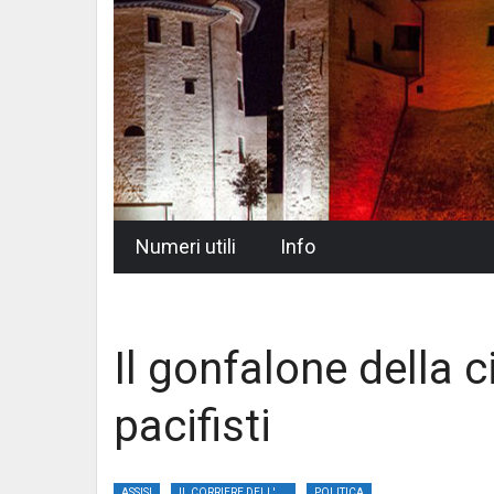
Skip
Numeri utili
Info
to
content
Il gonfalone della c
pacifisti
ASSISI
IL CORRIERE DELL'UMBRIA
POLITICA