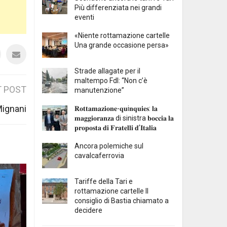
Più differenziata nei grandi
eventi
«Niente rottamazione cartelle
Una grande occasione persa»
Strade allagate per il
maltempo FdI: “Non c’è
 POST
manutenzione”
Mignani
𝐑𝐨𝐭𝐭𝐚𝐦𝐚𝐳𝐢𝐨𝐧𝐞-𝐪𝐮i𝐧𝐪𝐮𝐢𝐞𝐬: 𝐥𝐚
𝐦𝐚𝐠𝐠𝐢𝐨𝐫𝐚𝐧𝐳𝐚 di sinistra 𝐛𝐨𝐜𝐜𝐢𝐚 𝐥𝐚
𝐩𝐫𝐨𝐩𝐨𝐬𝐭𝐚 𝐝𝐢 𝐅𝐫𝐚𝐭𝐞𝐥𝐥𝐢 𝐝’𝐈𝐭𝐚𝐥𝐢𝐚
Ancora polemiche sul
cavalcaferrovia
Tariffe della Tari e
rottamazione cartelle Il
consiglio di Bastia chiamato a
decidere