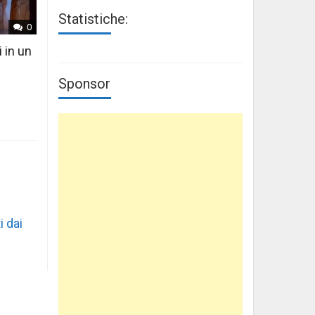
Statistiche:
0
i in un
Sponsor
i dai