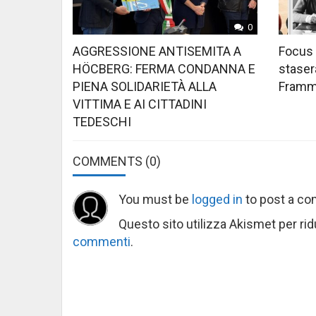
0
AGGRESSIONE ANTISEMITA A
Focus 
HÖCBERG: FERMA CONDANNA E
stasera
PIENA SOLIDARIETÀ ALLA
Framme
VITTIMA E AI CITTADINI
TEDESCHI
COMMENTS
(0)
You must be
logged in
to post a c
Questo sito utilizza Akismet per ri
commenti
.