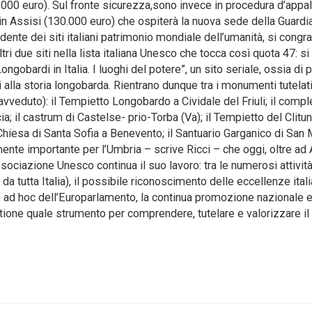
.000 euro). Sul fronte sicurezza,sono invece in procedura d’appal
in Assisi (130.000 euro) che ospiterà la nuova sede della Guardia
dente dei siti italiani patrimonio mondiale dell’umanità, si congra
tri due siti nella lista italiana Unesco che tocca così quota 47: si 
 Longobardi in Italia. I luoghi del potere”, un sito seriale, ossia di p
i alla storia longobarda. Rientrano dunque tra i monumenti tutelat
 avveduto): il Tempietto Longobardo a Cividale del Friuli; il comp
a; il castrum di Castelse- prio-Torba (Va); il Tempietto del Clitu
 Chiesa di Santa Sofia a Benevento; il Santuario Garganico di San
mente importante per l’Umbria – scrive Ricci – che oggi, oltre ad 
ssociazione Unesco continua il suo lavoro: tra le numerosi attività
 tutta Italia), il possibile riconoscimento delle eccellenze ital
 ad hoc dell’Europarlamento, la continua promozione nazionale 
estione quale strumento per comprendere, tutelare e valorizzare il