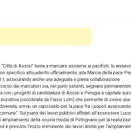
Città di Assisi” torna a marciare assieme ai pacifisti: lo annuncia
con specifico atto,aderito ufficialmente, alla Marcia della pace Pe
011, assicurando anche una adeguata e piena collaborazione
percorso dai marciatori sia, nei punti salienti, segnano permanent
ea con i progetti di candidatura di Assisi e Perugia a capitale eu
a iniziativa (coordinata da Flavio Lotti) che permette di vivere una
ivenuta, ormai, un caposaldo per la pace fra i popoli auspicando
omune”. Sul piano dei lavori pubblici affidati all’assessore Luci
 di ampliamento della scuola media di Petrignano per la realizzaz
ed è previsto l’inizio imminente dei lavori anche per l’ampliamen