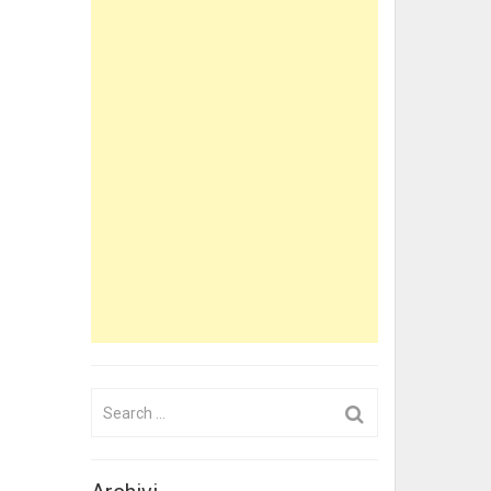
Search
for: