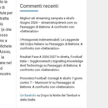
to le
Commenti recenti
 di
tula per
tratta
Migliori siti streaming zampata a sbafo
Giugno 2026 – streamshopdirect.com
su
iù
Passaggio di Bettona: A confronto con
i (e che
«Settecalcio»
lesso
I Protagonisti Indimenticabili: Le Leggende
nno a
del Colpo Italiano
su
Passaggio di Bettona: A
 Michele
confronto con «Settecalcio»
Assisi,
Risultati Fase A 2026 2027 in diretta, Football
 la
Italia – Siggknowtech | Signalling Knowledge
iane nel
And Technology
su
Passaggio di Bettona: A
ed
confronto con «Settecalcio»
 nostro
Pronostici Football: Consigli A sbafo 7 giorni
contro 7 – Municorn IV
su
Passaggio di
Bettona: A confronto con «Settecalcio»
Un Bastiolo
su
Dopo la Notte dei Tamburi e
delle Stelle