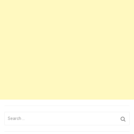
Search
for: