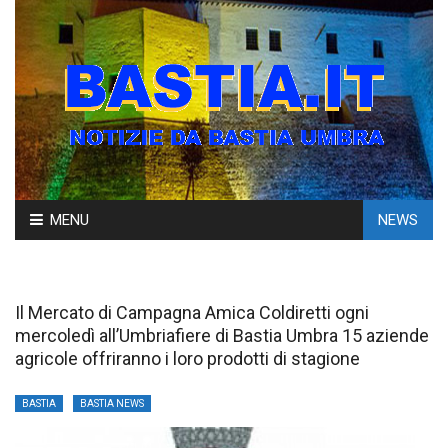
Skip
MENU
NEWS
to
content
Il Mercato di Campagna Amica Coldiretti ogni
mercoledì all’Umbriafiere di Bastia Umbra 15 aziende
agricole offriranno i loro prodotti di stagione
BASTIA
BASTIA NEWS