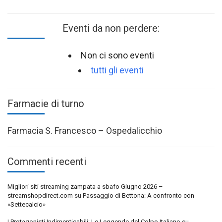
Eventi da non perdere:
Non ci sono eventi
tutti gli eventi
Farmacie di turno
Farmacia S. Francesco – Ospedalicchio
Commenti recenti
Migliori siti streaming zampata a sbafo Giugno 2026 –
streamshopdirect.com
su
Passaggio di Bettona: A confronto con
«Settecalcio»
I Protagonisti Indimenticabili: Le Leggende del Colpo Italiano
su