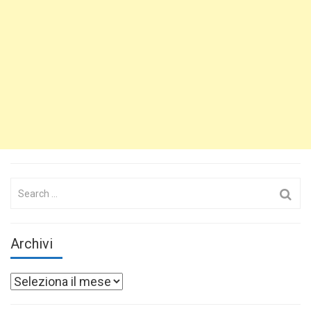
Search
for:
Archivi
Archivi