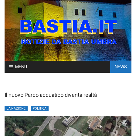
Skip
MENU
NEWS
to
content
Il nuovo Parco acquatico diventa realtà
LA NAZIONE
POLITICA