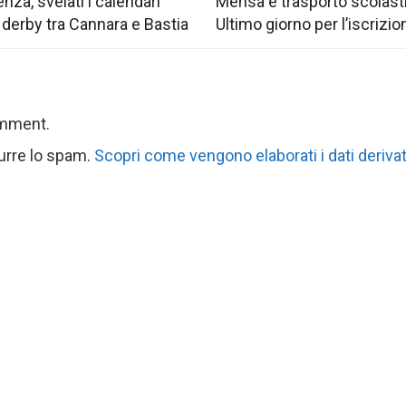
nza, svelati i calendari
Mensa e trasporto scolast
 derby tra Cannara e Bastia
Ultimo giorno per l’iscrizio
omment.
durre lo spam.
Scopri come vengono elaborati i dati derivat