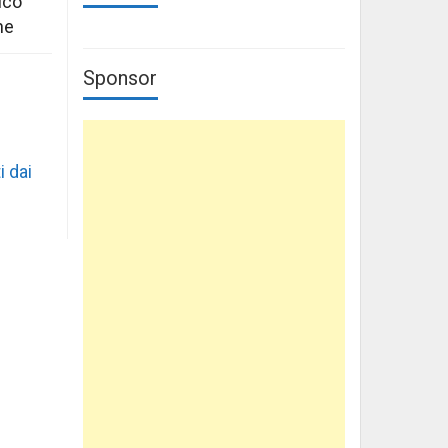
ico
ne
Sponsor
i dai