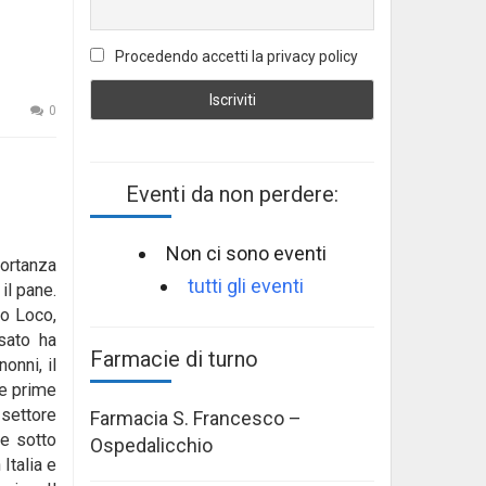
Procedendo accetti la privacy policy
0
Eventi da non perdere:
Non ci sono eventi
rtanza
tutti gli eventi
il pane.
ro Loco,
sato ha
Farmacie di turno
onni, il
ie prime
 settore
Farmacia S. Francesco –
ne sotto
Ospedalicchio
Italia e