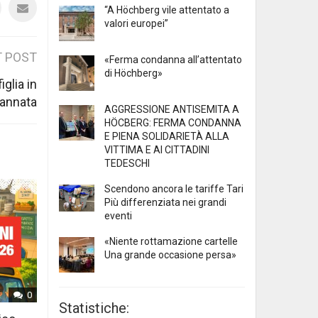
“A Höchberg vile attentato a
valori europei”
 POST
«Ferma condanna all’attentato
di Höchberg»
glia in
dannata
AGGRESSIONE ANTISEMITA A
HÖCBERG: FERMA CONDANNA
E PIENA SOLIDARIETÀ ALLA
VITTIMA E AI CITTADINI
TEDESCHI
Scendono ancora le tariffe Tari
Più differenziata nei grandi
eventi
«Niente rottamazione cartelle
Una grande occasione persa»
0
Statistiche: