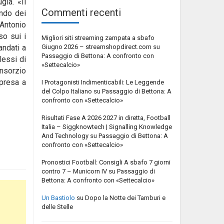
gia. «Il
Commenti recenti
ondo dei
 Antonio
so sui i
Migliori siti streaming zampata a sbafo
Giugno 2026 – streamshopdirect.com
su
andati a
Passaggio di Bettona: A confronto con
lessi di
«Settecalcio»
onsorzio
 presa a
I Protagonisti Indimenticabili: Le Leggende
del Colpo Italiano
su
Passaggio di Bettona: A
confronto con «Settecalcio»
Risultati Fase A 2026 2027 in diretta, Football
Italia – Siggknowtech | Signalling Knowledge
And Technology
su
Passaggio di Bettona: A
confronto con «Settecalcio»
Pronostici Football: Consigli A sbafo 7 giorni
contro 7 – Municorn IV
su
Passaggio di
Bettona: A confronto con «Settecalcio»
Un Bastiolo
su
Dopo la Notte dei Tamburi e
delle Stelle