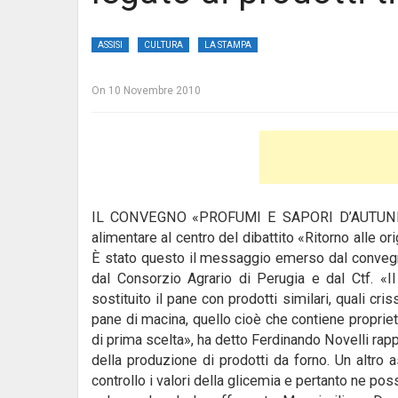
ASSISI
CULTURA
LA STAMPA
On
10 Novembre 2010
IL CONVEGNO «PROFUMI E SAPORI D’AUTUNN
alimentare al centro del dibattito «Ritorno alle or
È stato questo il messaggio emerso dal convegno
dal Consorzio Agrario di Perugia e dal Ctf.
«I
sostituito il pane con prodotti similari, quali cri
pane di macina, quello cioè che contiene propriet
di prima scelta», ha detto Ferdinando Novelli ra
della produzione di prodotti da forno. Un altro 
controllo i valori della glicemia e pertanto ne pos