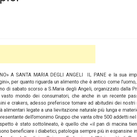
O» A SANTA MARIA DEGLI ANGELI IL PANE e la sua impo
igini», per quanto riguarda un alimento che è antico come l’uomo, 
 di sabato scorso a S.Maria degli Angeli, organizzato dalla P
l vasto mondo dei consumatori, che anche in un recente pas
ssini e crakers, adesso preferisce tornare ad abitudini dei nostri n
à alimentari legate a una lievitazione naturale più lunga e mater
ppresentante dell’omonimo Gruppo che vanta oltre 500 addetti nel
aspetto è stato sottolineato, è quello che «il pan di macina tie
sono beneficiare i diabetici, patologia sempre più in espansine in 