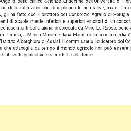
gelis della clinica Scienze Endocrine dell’Università di Peru
o delle istituzioni che disciplinano le normative, ma è il m
 gli ha fatto eco il direttore del Consorzio Agrario di Perugia
enti di scuole medie inferiori e superiori vincitori di un concor
 riconoscimenti della giuria, presieduta da Mino Lo Russo, sono 
 di Perugia, a Milena Manini e Ilaria Murali della scuola media A
’Istituto Alberghiero di Assisi. Il commissario liquidatore del C
risi che attanaglia da tempo il mondo agricolo non può essere
 il livello qualitativo dei prodotti della terra».