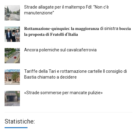
Strade allagate per il maltempo FdI: “Non c’è
manutenzione”
𝐑𝐨𝐭𝐭𝐚𝐦𝐚𝐳𝐢𝐨𝐧𝐞-𝐪𝐮i𝐧𝐪𝐮𝐢𝐞𝐬: 𝐥𝐚 𝐦𝐚𝐠𝐠𝐢𝐨𝐫𝐚𝐧𝐳𝐚 di sinistra 𝐛𝐨𝐜𝐜𝐢𝐚
𝐥𝐚 𝐩𝐫𝐨𝐩𝐨𝐬𝐭𝐚 𝐝𝐢 𝐅𝐫𝐚𝐭𝐞𝐥𝐥𝐢 𝐝’𝐈𝐭𝐚𝐥𝐢𝐚
Ancora polemiche sul cavalcaferrovia
Tariffe della Tari e rottamazione cartelle Il consiglio di
Bastia chiamato a decidere
«Strade sommerse per mancate pulizie»
Statistiche: