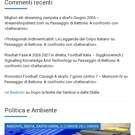
Commenti recenti
Migliori siti streaming zampata a sbafo Giugno 2026 –
streamshopdirect.com
su
Passaggio di Bettona: A confronto con
«Settecalcio»
I Protagonisti Indimenticabili: Le Leggende del Colpo Italiano
su
Passaggio di Bettona: A confronto con «Settecalcio»
Risultati Fase A 2026 2027 in diretta, Football Italia – Siggknowtech |
Signalling Knowledge And Technology
su
Passaggio di Bettona: A
confronto con «Settecalcio»
Pronostici Football: Consigli A sbafo 7 giorni contro 7 – Municorn IV
su
Passaggio di Bettona: A confronto con «Settecalcio»
Un Bastiolo
su
Dopo la Notte dei Tamburi e delle Stelle
Politica e Ambiente
,
,
,
AMBIENTE
BASTIA
BASTIA UMBRA
IL CORRIERE DELL'UMBRIA