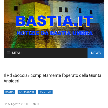
Skip
MENU
NEWS
to
content
Il Pd «boccia» completamente l’operato della Giunta
Ansideri
BASTIA
LA NAZIONE
POLITICA
On
5 Agosto 2010
0