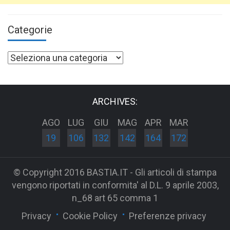
Categorie
Categorie
ARCHIVES:
AGO
LUG
GIU
MAG
APR
MAR
19
106
132
142
164
172
© Copyright 2016 BASTIA.IT - Gli articoli di stampa
vengono riportati in conformita' al D.L. 9 aprile 2003,
n_68 art 65 comma 1
Privacy
Cookie Policy
Preferenze privacy