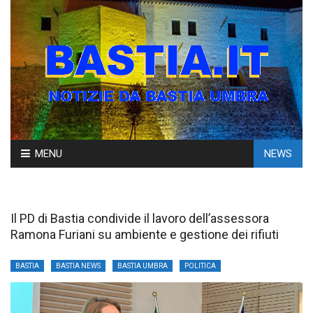
Skip
MENU
NEWS
to
content
Il PD di Bastia condivide il lavoro dell’assessora
Ramona Furiani su ambiente e gestione dei rifiuti
BASTIA
BASTIA NEWS
BASTIA UMBRA
POLITICA