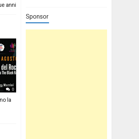
ue anni
Sponsor
0
no la