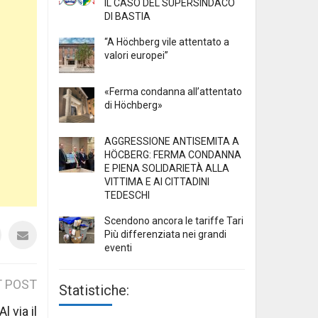
IL CASO DEL SUPERSINDACO
DI BASTIA
“A Höchberg vile attentato a
valori europei”
«Ferma condanna all’attentato
di Höchberg»
AGGRESSIONE ANTISEMITA A
HÖCBERG: FERMA CONDANNA
E PIENA SOLIDARIETÀ ALLA
VITTIMA E AI CITTADINI
TEDESCHI
Scendono ancora le tariffe Tari
Più differenziata nei grandi
eventi
 POST
Statistiche:
l via il