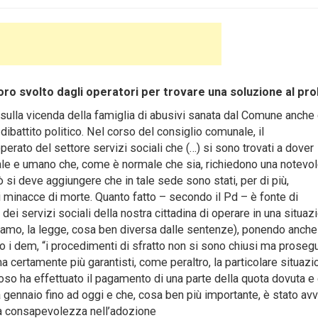
avoro svolto dagli operatori per trovare una soluzione al pr
ulla vicenda della famiglia di abusivi sanata dal Comune anche 
 dibattito politico. Nel corso del consiglio comunale, il
erato del settore servizi sociali che (…) si sono trovati a dover
iale e umano che, come è normale che sia, richiedono una notevo
si deve aggiungere che in tale sede sono stati, per di più,
di minacce di morte. Quanto fatto – secondo il Pd – è fonte di
dei servizi sociali della nostra cittadina di operare in una situaz
cisiamo, la legge, cosa ben diversa dalle sentenze), ponendo anche
do i dem, “i procedimenti di sfratto non si sono chiusi ma proseg
a certamente più garantisti, come peraltro, la particolare situazi
roso ha effettuato il pagamento di una parte della quota dovuta e
 da gennaio fino ad oggi e che, cosa ben più importante, è stato avv
lla consapevolezza nell’adozione