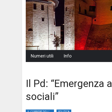
Skip
Numeri utili
Info
to
content
Il Pd: “Emergenza ab
sociali”
IL CORRIERE DELL'UMBRIA
POLITICA