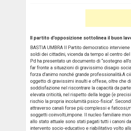
Il partito d’opposizione sottolinea il buon l
BASTIA UMBRA Il Partito democratico interviene s
soldi dei cittadini, vicenda da tempo al centro del
Pd ha presentato un documento di “sostegno all’op
far fronte a situazioni di gravissimo disagio soc
forza d’animo nonché grande professionalità.A ciò 
oggetto di gravissimi insulti e offese, oltre che 
soddisfazione nel riscontrare la capacità da parte 
elevata criticità, nel rispetto della legge (e pre
rischio la propria incolumità psico-fisica”. Secon
attraverso canali forse più complessi e faticosi,m
soggetti coinvolti,impone. Il nucleo familiare mo
allo stato attuale sono stati pagati tutti i canoni
intervento socio-educativo e riabilitativo volto a