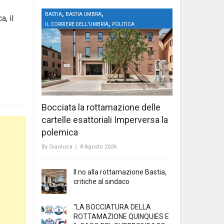
,
,
BASTIA
BASTIA UMBRA
a, il
,
IL CORRIERE DELL'UMBRIA
POLITICA
Bocciata la rottamazione delle
cartelle esattoriali Imperversa la
polemica
By
Gianluca
/
8 Agosto 2026
Il no alla rottamazione Bastia,
critiche al sindaco
“LA BOCCIATURA DELLA
ROTTAMAZIONE QUINQUIES E