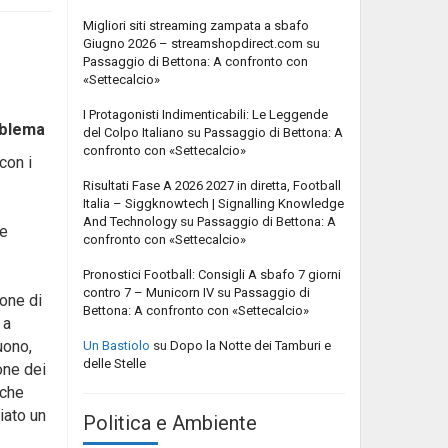
Migliori siti streaming zampata a sbafo
Giugno 2026 – streamshopdirect.com
su
Passaggio di Bettona: A confronto con
«Settecalcio»
I Protagonisti Indimenticabili: Le Leggende
oblema
del Colpo Italiano
su
Passaggio di Bettona: A
confronto con «Settecalcio»
con i
Risultati Fase A 2026 2027 in diretta, Football
Italia – Siggknowtech | Signalling Knowledge
And Technology
su
Passaggio di Bettona: A
le
confronto con «Settecalcio»
Pronostici Football: Consigli A sbafo 7 giorni
contro 7 – Municorn IV
su
Passaggio di
ione di
Bettona: A confronto con «Settecalcio»
 a
uono,
Un Bastiolo
su
Dopo la Notte dei Tamburi e
delle Stelle
one dei
 che
iato un
Politica e Ambiente