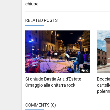
navigation
chiuse
RELATED POSTS
0
Si chiude Bastia Aria d’Estate
Boccia
Omaggio alla chitarra rock
cartell
polem
COMMENTS
(0)