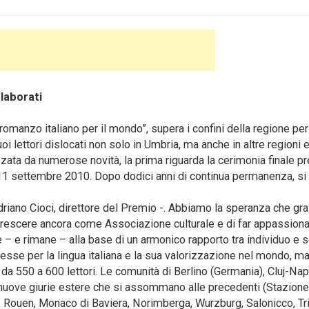
elaborati
omanzo italiano per il mondo”, supera i confini della regione per
i lettori dislocati non solo in Umbria, ma anche in altre regioni 
zzata da numerose novità, la prima riguarda la cerimonia finale pr
1 settembre 2010. Dopo dodici anni di continua permanenza, si
driano Cioci, direttore del Premio -. Abbiamo la speranza che gr
i crescere ancora come Associazione culturale e di far appassion
è – e rimane – alla base di un armonico rapporto tra individuo e s
eresse per la lingua italiana e la sua valorizzazione nel mondo, m
da 550 a 600 lettori. Le comunità di Berlino (Germania), Cluj-Na
 nuove giurie estere che si assommano alle precedenti (Stazione 
, Rouen, Monaco di Baviera, Norimberga, Wurzburg, Salonicco, Tri