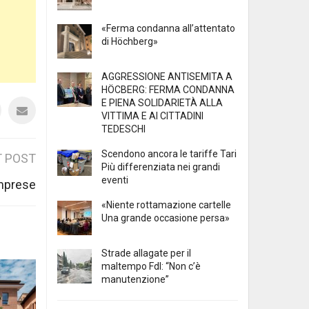
«Ferma condanna all’attentato
di Höchberg»
AGGRESSIONE ANTISEMITA A
HÖCBERG: FERMA CONDANNA
E PIENA SOLIDARIETÀ ALLA
VITTIMA E AI CITTADINI
TEDESCHI
Scendono ancora le tariffe Tari
 POST
Più differenziata nei grandi
eventi
 imprese
«Niente rottamazione cartelle
Una grande occasione persa»
Strade allagate per il
maltempo FdI: “Non c’è
manutenzione”