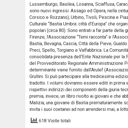
Lussemburgo, Basilea, Losanna, Sciaffusa, Caracas
sono nuovi ingressi: Assago ed Opera, nella cint
Corsico e Rozzano), Urbino, Tivoli, Pescina e Piaz
Culturale “Bastia Umbra: città d’Europa” che organ
popolari (circa 80). Sono entrati a far parte della g
Firenze, l’Associazione “Terni racconta” e l’Assoc
Bastia, Bevagna, Cascia, Città della Pieve, Gual
Preci, Spello, Torgiano e Valfabbrica. La Comunità
consolidata presenza dell’Ente Nazionale per la 
del Provveditorato Regionale Amministrazione Peni
determinante viene fornito dall’Arulef (Associaz
Grullini. Si può partecipare alla tredicesima ediz
tradotto. I volumi dovranno essere editi in prim
rispettivi indirizzi dei componenti della giuria t
premia, invece, un libro rivolto ai giovani e che 
Malizia, una giovane di Bastia prematuramente sco
invita i suoi coetanei ad non arrendersi mai, a lotta
618 Visite totali