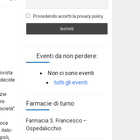
Procedendo accetti la privacy policy
Eventi da non perdere:
e
Non ci sono eventi
evista
 decide
tutti gli eventi
azie
are
Farmacie di turno
ocietà”.
a
Farmacia S. Francesco –
poca
Ospedalicchio
italo-
poli,