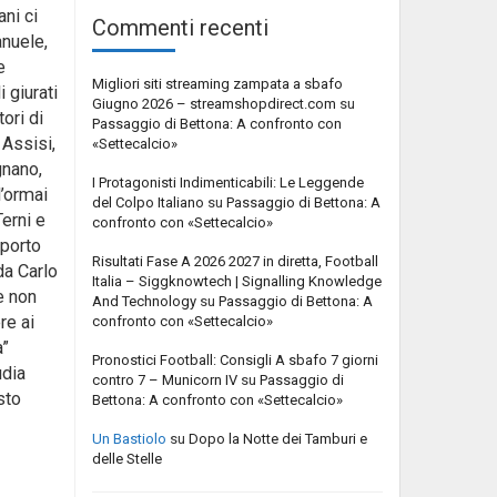
ni ci
Commenti recenti
anuele,
e
Migliori siti streaming zampata a sbafo
 giurati
Giugno 2026 – streamshopdirect.com
su
tori di
Passaggio di Bettona: A confronto con
 Assisi,
«Settecalcio»
gnano,
I Protagonisti Indimenticabili: Le Leggende
l’ormai
del Colpo Italiano
su
Passaggio di Bettona: A
erni e
confronto con «Settecalcio»
pporto
Risultati Fase A 2026 2027 in diretta, Football
da Carlo
Italia – Siggknowtech | Signalling Knowledge
e non
And Technology
su
Passaggio di Bettona: A
re ai
confronto con «Settecalcio»
a”
Pronostici Football: Consigli A sbafo 7 giorni
udia
contro 7 – Municorn IV
su
Passaggio di
sto
Bettona: A confronto con «Settecalcio»
Un Bastiolo
su
Dopo la Notte dei Tamburi e
delle Stelle