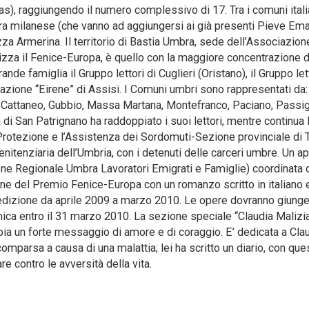
), raggiungendo il numero complessivo di 17. Tra i comuni italia
ura milanese (che vanno ad aggiungersi ai già presenti Pieve Em
za Armerina. Il territorio di Bastia Umbra, sede dell’Associazion
izza il Fenice-Europa, è quello con la maggiore concentrazione di
rande famiglia il Gruppo lettori di Cuglieri (Oristano), il Gruppo let
iazione “Eirene” di Assisi. I Comuni umbri sono rappresentati da:
do Cattaneo, Gubbio, Massa Martana, Montefranco, Paciano, Passi
 di San Patrignano ha raddoppiato i suoi lettori, mentre continua 
Protezione e l’Assistenza dei Sordomuti-Sezione provinciale di T
tenziaria dell’Umbria, con i detenuti delle carceri umbre. Un a
ione Regionale Umbra Lavoratori Emigrati e Famiglie) coordinata 
ione del Premio Fenice-Europa con un romanzo scritto in italiano 
a edizione da aprile 2009 a marzo 2010. Le opere dovranno giunge
ecnica entro il 31 marzo 2010. La sezione speciale “Claudia Malizi
abbia un forte messaggio di amore e di coraggio. E’ dedicata a Cla
mparsa a causa di una malattia; lei ha scritto un diario, con que
re contro le avversità della vita.