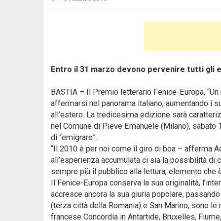
Entro il 31 marzo devono pervenire tutti gli 
BASTIA – Il Premio letterario Fenice-Europa, “Un r
affermarsi nel panorama italiano, aumentando i suo
all’estero. La tredicesima edizione sarà caratteri
nel Comune di Pieve Emanuele (Milano), sabato 1
di “emigrare”.
“Il 2010 è per noi come il giro di boa – afferma A
all’esperienza accumulata ci sia la possibilità d
sempre più il pubblico alla lettura, elemento che 
Il Fenice-Europa conserva la sua originalità, l’int
accresce ancora la sua giuria popolare, passando 
(terza città della Romania) e San Marino, sono le
francese Concordia in Antartide, Bruxelles, Fiume