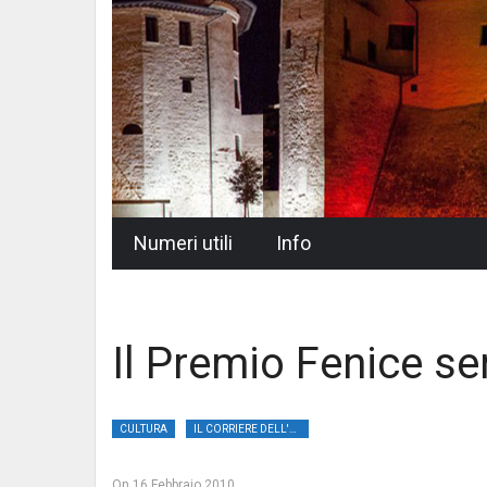
Skip
Numeri utili
Info
to
content
Il Premio Fenice s
CULTURA
IL CORRIERE DELL'UMBRIA
On
16 Febbraio 2010