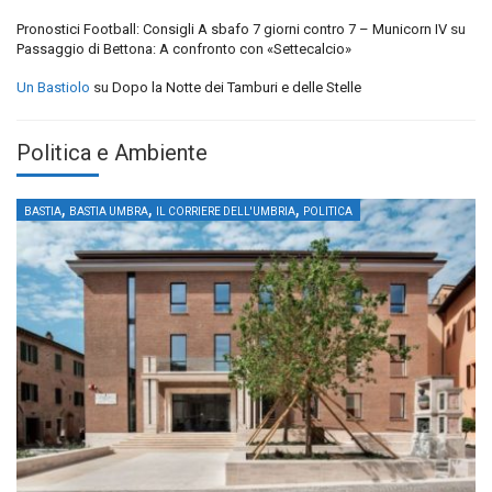
Pronostici Football: Consigli A sbafo 7 giorni contro 7 – Municorn IV
su
Passaggio di Bettona: A confronto con «Settecalcio»
Un Bastiolo
su
Dopo la Notte dei Tamburi e delle Stelle
Politica e Ambiente
,
,
,
BASTIA
BASTIA UMBRA
IL CORRIERE DELL'UMBRIA
POLITICA