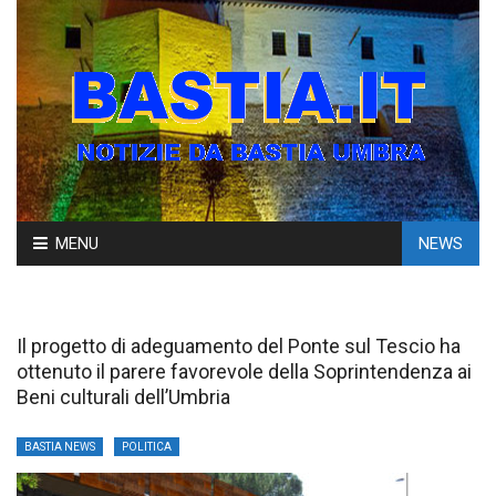
Skip
MENU
NEWS
to
content
Il progetto di adeguamento del Ponte sul Tescio ha
ottenuto il parere favorevole della Soprintendenza ai
Beni culturali dell’Umbria
BASTIA NEWS
POLITICA