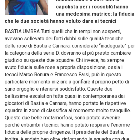
capolista per i rossoblù hanno
una medesima matrice: la fiducia
che le due società hanno voluto dare ai tecnici
BASTIA UMBRA Tutti quelli che in tempi non sospetti,
avevano sollevato dei forti dubbi sulle qualità tecniche
delle rose di Bastia e Cannara, considerate “inadeguate” per
la categoria della serie D, dovranno al più presto cambiare
giudizio su queste due squadre. Chi invece, ha sempre
avuto fiducia sulle rose a propria disposizione, ossia i
tecnci Marco Bonura e Francesco Farsi, può in questo
particolare momento iniziare a gonfiare il proprio petto di
sano orgoglio e ritenersi soddisfatto. Queste due
bellissime escalation fatte quasi in contemporanea dai
giocatori di Bastia e Cannara, hanno portato le rispettive
squadre in zone di classifica al momento molto tranquille.
Queste due belle metamorfosi, sono potute avvenire
perchè entrambi i tecnici, hanno potuto respirare l’enorme
fiducia delle proprie dirigenze. Il presidente del Bastia,
inoltre, è andato ben oltre, rinforzando la squadra con due