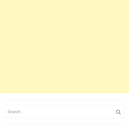
Search
for: