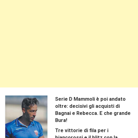
Serie D Mammoli è poi andato
oltre: decisivi gli acquisti di
Bagnai e Rebecca. E che grande
Bura!
Tre vittorie di fila per i
biancorossi e il blitz con la