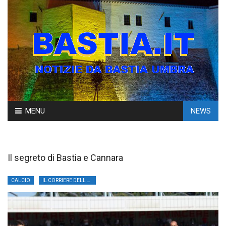
Skip
MENU
NEWS
to
content
Il segreto di Bastia e Cannara
CALCIO
IL CORRIERE DELL'UMBRIA