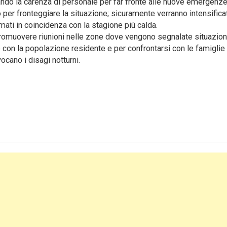
ziando la carenza di personale per far fronte alle nuove emergenz
per fronteggiare la situazione; sicuramente verranno intensificat
mmati in coincidenza con la stagione più calda.
 promuovere riunioni nelle zone dove vengono segnalate situazion
 con la popolazione residente e per confrontarsi con le famiglie
cano i disagi notturni.