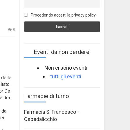
Procedendo accetti la privacy policy
0
Eventi da non perdere:
Non ci sono eventi
tutti gli eventi
 delle
itato
tor De
Farmacie di turno
e dei
e da
Farmacia S. Francesco –
ei
Ospedalicchio