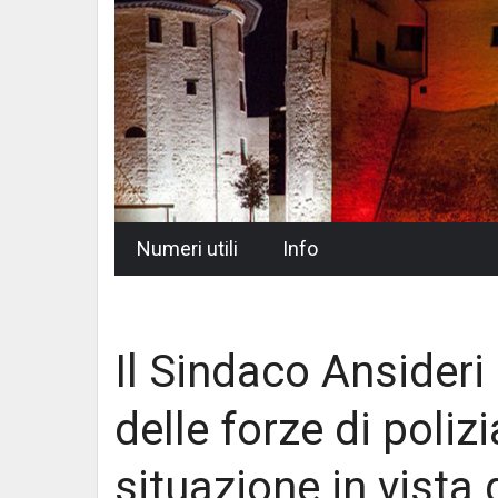
Skip
Numeri utili
Info
to
content
Il Sindaco Ansideri 
delle forze di polizi
situazione in vista 