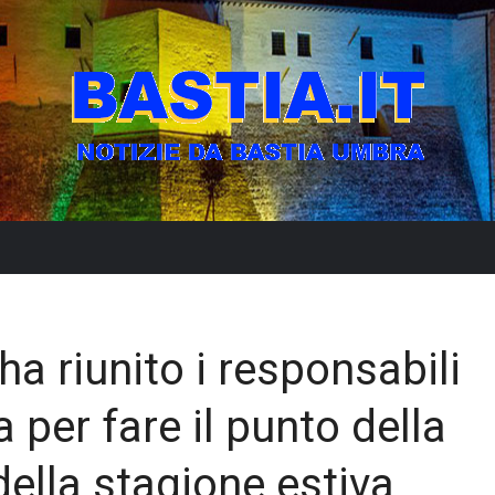
ha riunito i responsabili
a per fare il punto della
della stagione estiva