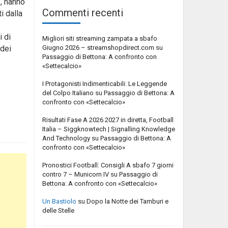
e, hanno
Commenti recenti
i dalla
i di
Migliori siti streaming zampata a sbafo
Giugno 2026 – streamshopdirect.com
su
 dei
Passaggio di Bettona: A confronto con
«Settecalcio»
I Protagonisti Indimenticabili: Le Leggende
del Colpo Italiano
su
Passaggio di Bettona: A
confronto con «Settecalcio»
Risultati Fase A 2026 2027 in diretta, Football
Italia – Siggknowtech | Signalling Knowledge
And Technology
su
Passaggio di Bettona: A
confronto con «Settecalcio»
Pronostici Football: Consigli A sbafo 7 giorni
contro 7 – Municorn IV
su
Passaggio di
Bettona: A confronto con «Settecalcio»
Un Bastiolo
su
Dopo la Notte dei Tamburi e
delle Stelle