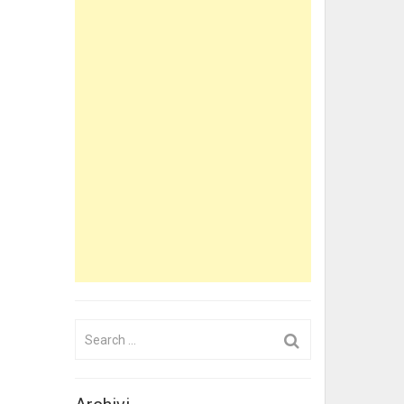
Search
for: