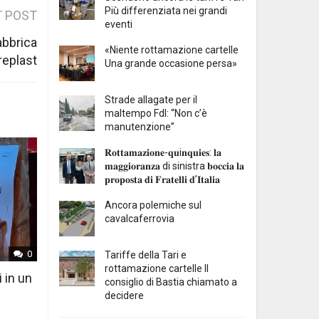
Più differenziata nei grandi
 POST
eventi
abbrica
«Niente rottamazione cartelle
replast
Una grande occasione persa»
Strade allagate per il
maltempo FdI: “Non c’è
manutenzione”
𝐑𝐨𝐭𝐭𝐚𝐦𝐚𝐳𝐢𝐨𝐧𝐞-𝐪𝐮i𝐧𝐪𝐮𝐢𝐞𝐬: 𝐥𝐚
𝐦𝐚𝐠𝐠𝐢𝐨𝐫𝐚𝐧𝐳𝐚 di sinistra 𝐛𝐨𝐜𝐜𝐢𝐚 𝐥𝐚
𝐩𝐫𝐨𝐩𝐨𝐬𝐭𝐚 𝐝𝐢 𝐅𝐫𝐚𝐭𝐞𝐥𝐥𝐢 𝐝’𝐈𝐭𝐚𝐥𝐢𝐚
Ancora polemiche sul
cavalcaferrovia
0
Tariffe della Tari e
rottamazione cartelle Il
i in un
consiglio di Bastia chiamato a
decidere