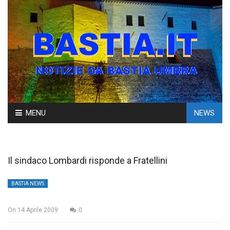
Skip
MENU
NEWS
to
content
Il sindaco Lombardi risponde a Fratellini
BASTIA NEWS
On
14 Aprile 2009
0