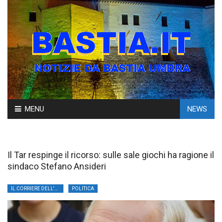
Skip
MENU
NEWS
to
content
Il Tar respinge il ricorso: sulle sale giochi ha ragione il
sindaco Stefano Ansideri
IL CORRIERE DELL'UMBRIA
POLITICA