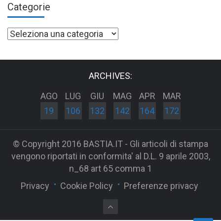
Categorie
Categorie
ARCHIVES:
AGO
LUG
GIU
MAG
APR
MAR
19
106
132
142
164
172
© Copyright 2016 BASTIA.IT - Gli articoli di stampa
vengono riportati in conformita' al D.L. 9 aprile 2003,
n_68 art 65 comma 1
Privacy
Cookie Policy
Preferenze privacy