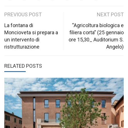
Post
PREVIOUS POST
NEXT POST
navigation
La fontana di
“Agricoltura biologica e
Moncioveta si prepara a
filiera corta” (25 gennaio
un intervento di
ore 15,30_ Auditorium S.
ristrutturazione
Angelo)
RELATED POSTS