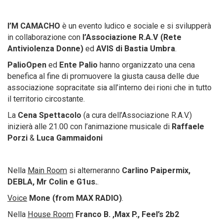
I’M CAMACHO
è un evento ludico e sociale e si svilupperà
in collaborazione con
l’Associazione R.A.V (Rete
Antiviolenza Donne)
ed
AVIS di Bastia Umbra
.
PalioOpen
ed
Ente Palio
hanno organizzato una cena
benefica al fine di promuovere la giusta causa delle due
associazione sopracitate sia all’interno dei rioni che in tutto
il territorio circostante.
La
Cena Spettacolo
(a cura dell’Associazione R.A.V.)
inizierà alle 21.00 con l’animazione musicale di
Raffaele
Porzi
&
Luca Gammaidoni
Nella
Main Room
si alterneranno
Carlino Paipermix,
DEBLA, Mr Colin e G1us.
.
Voice
Mone (from MAX RADIO)
.
Nella
House Room
Franco B. ,Max P., Feel’s 2b2