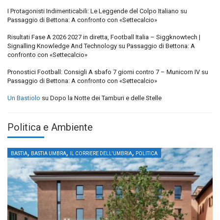
I Protagonisti Indimenticabili: Le Leggende del Colpo Italiano
su
Passaggio di Bettona: A confronto con «Settecalcio»
Risultati Fase A 2026 2027 in diretta, Football Italia – Siggknowtech |
Signalling Knowledge And Technology
su
Passaggio di Bettona: A
confronto con «Settecalcio»
Pronostici Football: Consigli A sbafo 7 giorni contro 7 – Municorn IV
su
Passaggio di Bettona: A confronto con «Settecalcio»
Un Bastiolo
su
Dopo la Notte dei Tamburi e delle Stelle
Politica e Ambiente
,
,
,
BASTIA
BASTIA UMBRA
IL CORRIERE DELL'UMBRIA
POLITICA