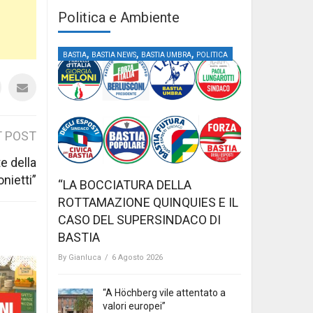
Politica e Ambiente
,
,
,
BASTIA
BASTIA NEWS
BASTIA UMBRA
POLITICA
 POST
e della
onietti”
“LA BOCCIATURA DELLA
ROTTAMAZIONE QUINQUIES E IL
CASO DEL SUPERSINDACO DI
BASTIA
By
Gianluca
/
6 Agosto 2026
“A Höchberg vile attentato a
valori europei”