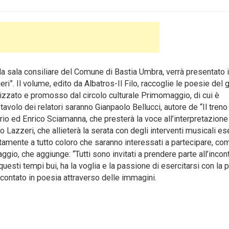
a sala consiliare del Comune di Bastia Umbra, verrà presentato il
ieri”. Il volume, edito da Albatros-Il Filo, raccoglie le poesie del
nizzato e promosso dal circolo culturale Primomaggio, di cui è
 tavolo dei relatori saranno Gianpaolo Bellucci, autore de “Il treno
rio ed Enrico Sciamanna, che presterà la voce all’interpretazione
 Lazzeri, che allieterà la serata con degli interventi musicali es
tuitamente a tutto coloro che saranno interessati a partecipare, co
ggio, che aggiunge: “Tutti sono invitati a prendere parte all’incont
questi tempi bui, ha la voglia e la passione di esercitarsi con la 
raccontato in poesia attraverso delle immagini.