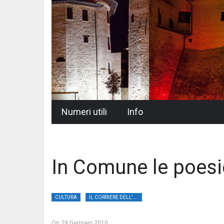
Skip
Numeri utili
Info
to
content
In Comune le poesie
CULTURA
IL CORRIERE DELL'UMBRIA
On
29 Gennaio 2010