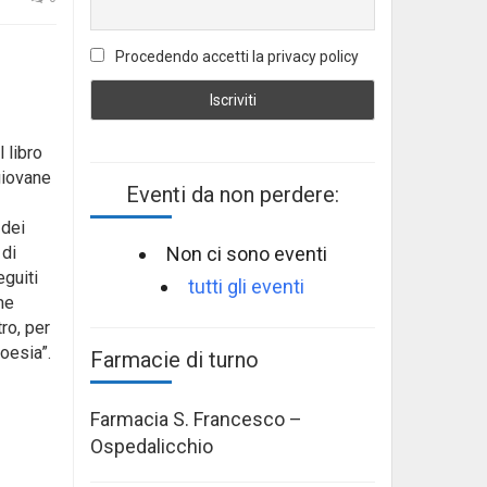
Procedendo accetti la privacy policy
 libro
 giovane
Eventi da non perdere:
 dei
Non ci sono eventi
 di
eguiti
tutti gli eventi
me
ro, per
poesia”.
Farmacie di turno
Farmacia S. Francesco –
Ospedalicchio