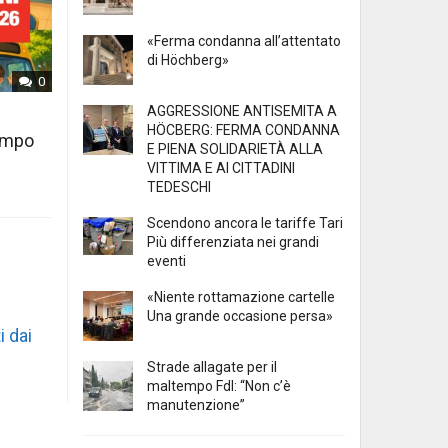
«Ferma condanna all’attentato
di Höchberg»
0
AGGRESSIONE ANTISEMITA A
HÖCBERG: FERMA CONDANNA
tempo
E PIENA SOLIDARIETÀ ALLA
VITTIMA E AI CITTADINI
TEDESCHI
Scendono ancora le tariffe Tari
Più differenziata nei grandi
eventi
«Niente rottamazione cartelle
Una grande occasione persa»
i dai
Strade allagate per il
maltempo FdI: “Non c’è
manutenzione”