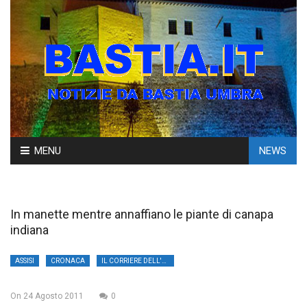
Skip
MENU
NEWS
to
content
In manette mentre annaffiano le piante di canapa
indiana
ASSISI
CRONACA
IL CORRIERE DELL'UMBRIA
On
24 Agosto 2011
0