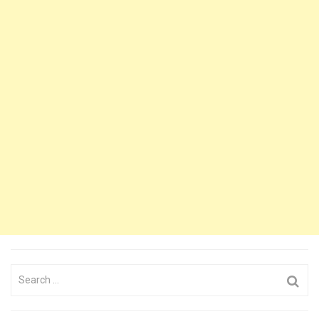
Search
for: