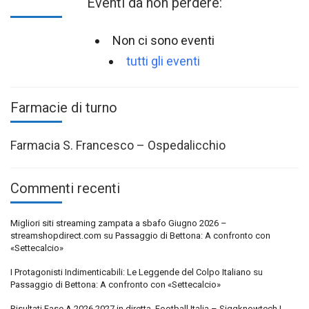
Eventi da non perdere:
Non ci sono eventi
tutti gli eventi
Farmacie di turno
Farmacia S. Francesco – Ospedalicchio
Commenti recenti
Migliori siti streaming zampata a sbafo Giugno 2026 –
streamshopdirect.com
su
Passaggio di Bettona: A confronto con
«Settecalcio»
I Protagonisti Indimenticabili: Le Leggende del Colpo Italiano
su
Passaggio di Bettona: A confronto con «Settecalcio»
Risultati Fase A 2026 2027 in diretta, Football Italia – Siggknowtech |