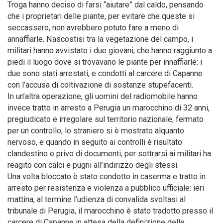
Troga hanno deciso di farsi “aiutare” dal caldo, pensando
che i proprietari delle piante, per evitare che queste si
seccassero, non avrebbero potuto fare a meno di
annaffiarle. Nascostisi tra la vegetazione del campo, i
militari hanno avvistato i due giovani, che hanno raggiunto a
piedi il luogo dove si trovavano le piante per innaffiarle: i
due sono stati arrestati, e condotti al carcere di Capanne
con l’accusa di coltivazione di sostanze stupefacenti.
In un’altra operazione, gli uomini del radiomobile hanno
invece tratto in arresto a Perugia un marocchino di 32 anni,
pregiudicato e irregolare sul territorio nazionale; fermato
per un controllo, lo straniero si è mostrato alquanto
nervoso, e quando in seguito ai controlli è risultato
clandestino e privo di documenti, per sottrarsi ai militari ha
reagito con calci e pugni all’indirizzo degli stessi.
Una volta bloccato è stato condotto in caserma e tratto in
arresto per resistenza e violenza a pubblico ufficiale: ieri
mattina, al termine l’udienza di convalida svoltasi al
tribunale di Perugia, il marocchino è stato tradotto presso il
carcere di Capanne in attesa della definizione delle