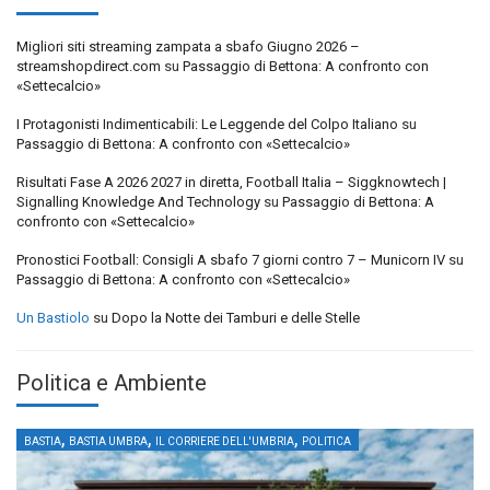
Migliori siti streaming zampata a sbafo Giugno 2026 –
streamshopdirect.com
su
Passaggio di Bettona: A confronto con
«Settecalcio»
I Protagonisti Indimenticabili: Le Leggende del Colpo Italiano
su
Passaggio di Bettona: A confronto con «Settecalcio»
Risultati Fase A 2026 2027 in diretta, Football Italia – Siggknowtech |
Signalling Knowledge And Technology
su
Passaggio di Bettona: A
confronto con «Settecalcio»
Pronostici Football: Consigli A sbafo 7 giorni contro 7 – Municorn IV
su
Passaggio di Bettona: A confronto con «Settecalcio»
Un Bastiolo
su
Dopo la Notte dei Tamburi e delle Stelle
Politica e Ambiente
,
,
,
BASTIA
BASTIA UMBRA
IL CORRIERE DELL'UMBRIA
POLITICA