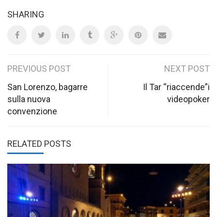
SHARING
Post
PREVIOUS POST
NEXT POST
navigation
San Lorenzo, bagarre
Il Tar “riaccende”i
sulla nuova
videopoker
convenzione
RELATED POSTS