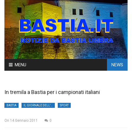
Skip
MENU
NEWS
to
content
In tremila a Bastia per i campionati italiani
BASTIA
IL GIORNALE DELL'UMBRIA
SPORT
On
14 Gennaio 2011
0