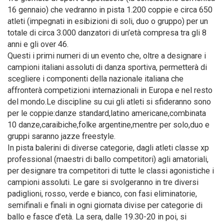
16 gennaio) che vedranno in pista 1.200 coppie e circa 650
atleti (impegnati in esibizioni di soli, duo o gruppo) per un
totale di circa 3.000 danzatori di un’età compresa tra gli 8
anni e gli over 46.
Questi i primi numeri di un evento che, oltre a designare i
campioni italiani assoluti di danza sportiva, permetterà di
scegliere i componenti della nazionale italiana che
affronterà competizioni internazionali in Europa e nel resto
del mondo.Le discipline su cui gli atleti si sfideranno sono
per le coppie:danze standard,latino americane,combinata
10 danze,caraibiche,folke argentine,mentre per solo,duo e
gruppi saranno jazze freestyle.
In pista balerini di diverse categorie, dagli atleti classe xp
professional (maestri di ballo competitori) agli amatoriali,
per designare tra competitori di tutte le classi agonistiche i
campioni assoluti. Le gare si svolgeranno in tre diversi
padiglioni, rosso, verde e bianco, con fasi eliminatorie,
semifinali e finali in ogni giornata divise per categorie di
ballo e fasce d’età. La sera, dalle 19.30-20 in poi, si