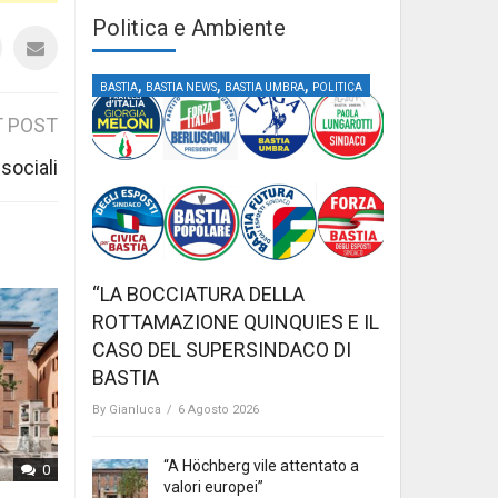
Politica e Ambiente
,
,
,
BASTIA
BASTIA NEWS
BASTIA UMBRA
POLITICA
 POST
sociali
“LA BOCCIATURA DELLA
ROTTAMAZIONE QUINQUIES E IL
CASO DEL SUPERSINDACO DI
BASTIA
By
Gianluca
/
6 Agosto 2026
“A Höchberg vile attentato a
0
valori europei”