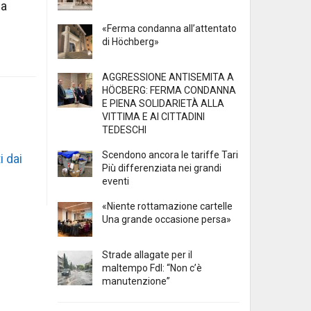
 a
«Ferma condanna all’attentato
di Höchberg»
AGGRESSIONE ANTISEMITA A
HÖCBERG: FERMA CONDANNA
E PIENA SOLIDARIETÀ ALLA
VITTIMA E AI CITTADINI
TEDESCHI
Scendono ancora le tariffe Tari
i dai
Più differenziata nei grandi
eventi
«Niente rottamazione cartelle
Una grande occasione persa»
Strade allagate per il
maltempo FdI: “Non c’è
manutenzione”