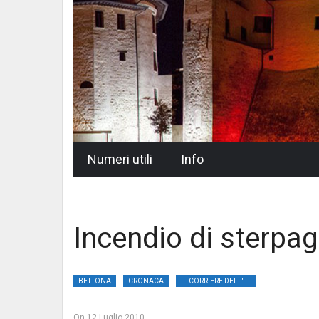
Skip
Numeri utili
Info
to
content
Incendio di sterpag
BETTONA
CRONACA
IL CORRIERE DELL'UMBRIA
On
12 Luglio 2010