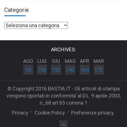
Categorie
Categorie
ARCHIVES:
AGO
LUG
GIU
MAG
APR
MAR
10
106
132
142
164
172
© Copyright 2016 BASTIA.IT - Gli articoli di stampa
vengono riportati in conformita' al D.L. 9 aprile 2003,
n_68 art 65 comma 1
Privacy
Cookie Policy
Preferenze privacy