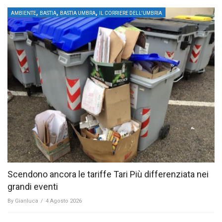
,
,
,
AMBIENTE
BASTIA
BASTIA UMBRA
IL CORRIERE DELL'UMBRIA
Scendono ancora le tariffe Tari Più differenziata nei
grandi eventi
By
Gianluca
/
4 Agosto 2026