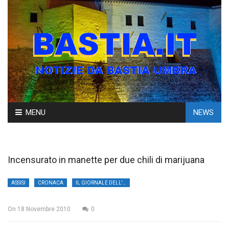
Skip
MENU
NEWS
to
content
Incensurato in manette per due chili di marijuana
ASSISI
CRONACA
IL GIORNALE DELL'UMBRIA
On
18 Novembre 2010
0