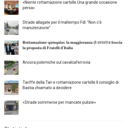
«Niente rottamazione cartelle Una grande occasione
persa»
Strade allagate per il maltempo FdI: “Non c’è
manutenzione”
𝐑𝐨𝐭𝐭𝐚𝐦𝐚𝐳𝐢𝐨𝐧𝐞-𝐪𝐮i𝐧𝐪𝐮𝐢𝐞𝐬: 𝐥𝐚 𝐦𝐚𝐠𝐠𝐢𝐨𝐫𝐚𝐧𝐳𝐚 di sinistra 𝐛𝐨𝐜𝐜𝐢𝐚
𝐥𝐚 𝐩𝐫𝐨𝐩𝐨𝐬𝐭𝐚 𝐝𝐢 𝐅𝐫𝐚𝐭𝐞𝐥𝐥𝐢 𝐝’𝐈𝐭𝐚𝐥𝐢𝐚
Ancora polemiche sul cavalcaferrovia
Tariffe della Tari e rottamazione cartelle Il consiglio di
Bastia chiamato a decidere
«Strade sommerse per mancate pulizie»