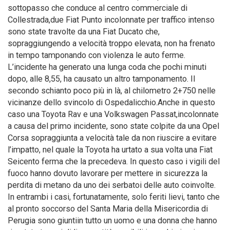
sottopasso che conduce al centro commerciale di
Collestrada,due Fiat Punto incolonnate per traffico intenso
sono state travolte da una Fiat Ducato che,
sopraggiungendo a velocità troppo elevata, non ha frenato
in tempo tamponando con violenza le auto ferme.
L’incidente ha generato una lunga coda che pochi minuti
dopo, alle 8,55, ha causato un altro tamponamento. Il
secondo schianto poco più in là, al chilometro 2+750 nelle
vicinanze dello svincolo di Ospedalicchio.Anche in questo
caso una Toyota Rav e una Volkswagen Passat,incolonnate
a causa del primo incidente, sono state colpite da una Opel
Corsa sopraggiunta a velocità tale da non riuscire a evitare
l’impatto, nel quale la Toyota ha urtato a sua volta una Fiat
Seicento ferma che la precedeva. In questo caso i vigili del
fuoco hanno dovuto lavorare per mettere in sicurezza la
perdita di metano da uno dei serbatoi delle auto coinvolte.
In entrambi i casi, fortunatamente, solo feriti lievi, tanto che
al pronto soccorso del Santa Maria della Misericordia di
Perugia sono giuntiin tutto un uomo e una donna che hanno