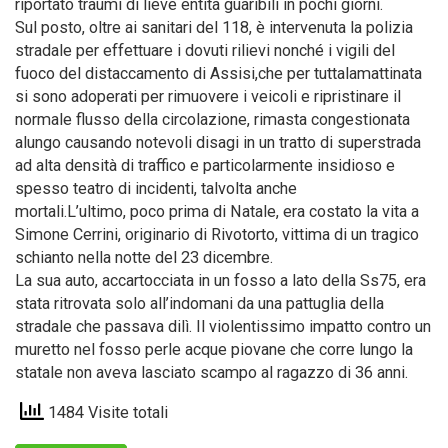
riportato traumi di lieve entità guaribili in pochi giorni.
Sul posto, oltre ai sanitari del 118, è intervenuta la polizia
stradale per effettuare i dovuti rilievi nonché i vigili del
fuoco del distaccamento di Assisi,che per tuttalamattinata
si sono adoperati per rimuovere i veicoli e ripristinare il
normale flusso della circolazione, rimasta congestionata
alungo causando notevoli disagi in un tratto di superstrada
ad alta densità di traffico e particolarmente insidioso e
spesso teatro di incidenti, talvolta anche
mortali.L’ultimo, poco prima di Natale, era costato la vita a
Simone Cerrini, originario di Rivotorto, vittima di un tragico
schianto nella notte del 23 dicembre.
La sua auto, accartocciata in un fosso a lato della Ss75, era
stata ritrovata solo all’indomani da una pattuglia della
stradale che passava dilì. Il violentissimo impatto contro un
muretto nel fosso perle acque piovane che corre lungo la
statale non aveva lasciato scampo al ragazzo di 36 anni.
1484 Visite totali