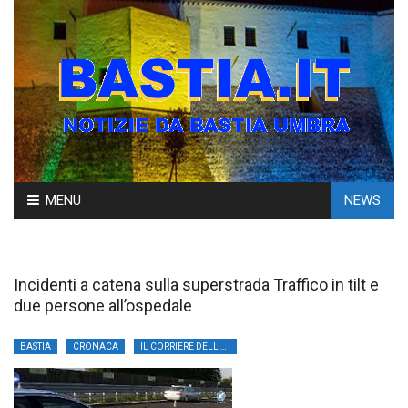
Skip
MENU
NEWS
to
content
Incidenti a catena sulla superstrada Traffico in tilt e
due persone all’ospedale
BASTIA
CRONACA
IL CORRIERE DELL'UMBRIA