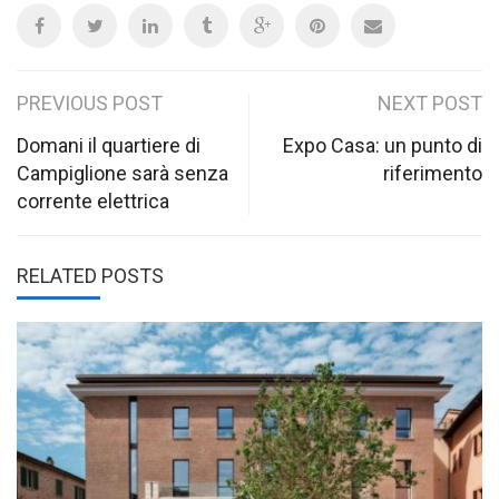
Post
PREVIOUS POST
NEXT POST
navigation
Domani il quartiere di
Expo Casa: un punto di
Campiglione sarà senza
riferimento
corrente elettrica
RELATED POSTS