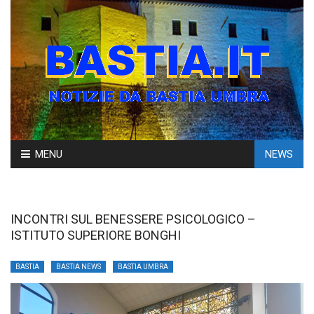
Skip
MENU
NEWS
to
content
INCONTRI SUL BENESSERE PSICOLOGICO –
ISTITUTO SUPERIORE BONGHI
BASTIA
BASTIA NEWS
BASTIA UMBRA