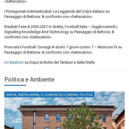
«Settecalcio»
I Protagonisti Indimenticabili: Le Leggende del Colpo Italiano
su
Passaggio di Bettona: A confronto con «Settecalcio»
Risultati Fase A 2026 2027 in diretta, Football Italia – Siggknowtech |
Signalling Knowledge And Technology
su
Passaggio di Bettona: A
confronto con «Settecalcio»
Pronostici Football: Consigli A sbafo 7 giorni contro 7 – Municorn IV
su
Passaggio di Bettona: A confronto con «Settecalcio»
Un Bastiolo
su
Dopo la Notte dei Tamburi e delle Stelle
Politica e Ambiente
,
,
,
BASTIA
BASTIA UMBRA
IL CORRIERE DELL'UMBRIA
POLITICA