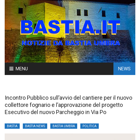
Skip
MENU
NEWS
to
content
Incontro Pubblico sull’avvio del cantiere per il nuovo
collettore fognario e l’approvazione del progetto
Esecutivo del nuovo Parcheggio in Via Po
BASTIA
BASTIA NEWS
BASTIA UMBRA
POLITICA