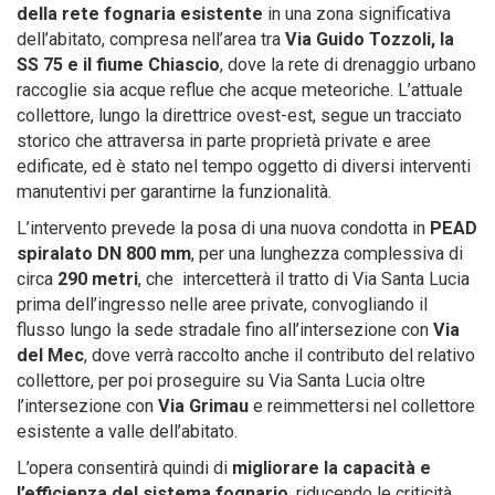
della rete fognaria esistente
in una zona significativa
dell’abitato, compresa nell’area tra
Via Guido Tozzoli, la
SS 75 e il fiume Chiascio
, dove la rete di drenaggio urbano
raccoglie sia acque reflue che acque meteoriche. L’attuale
collettore, lungo la direttrice ovest-est, segue un tracciato
storico che attraversa in parte proprietà private e aree
edificate, ed è stato nel tempo oggetto di diversi interventi
manutentivi per garantirne la funzionalità.
L’intervento prevede la posa di una nuova condotta in
PEAD
spiralato DN 800 mm
, per una lunghezza complessiva di
circa
290 metri
, che intercetterà il tratto di Via Santa Lucia
prima dell’ingresso nelle aree private, convogliando il
flusso lungo la sede stradale fino all’intersezione con
Via
del Mec
, dove verrà raccolto anche il contributo del relativo
collettore, per poi proseguire su Via Santa Lucia oltre
l’intersezione con
Via Grimau
e reimmettersi nel collettore
esistente a valle dell’abitato.
L’opera consentirà quindi di
migliorare la capacità e
l’efficienza del sistema fognario
, riducendo le criticità