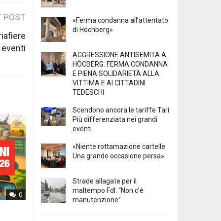
 POST
«Ferma condanna all’attentato
di Höchberg»
iafiere
 eventi
AGGRESSIONE ANTISEMITA A
HÖCBERG: FERMA CONDANNA
E PIENA SOLIDARIETÀ ALLA
VITTIMA E AI CITTADINI
TEDESCHI
Scendono ancora le tariffe Tari
Più differenziata nei grandi
eventi
«Niente rottamazione cartelle
Una grande occasione persa»
Strade allagate per il
maltempo FdI: “Non c’è
0
manutenzione”