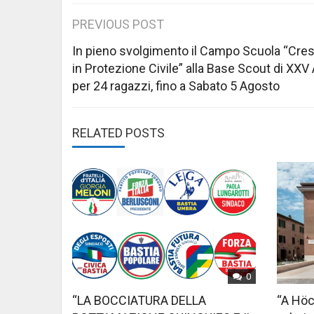
Post
PREVIOUS POST
navigation
In pieno svolgimento il Campo Scuola “Cre
in Protezione Civile” alla Base Scout di XXV 
per 24 ragazzi, fino a Sabato 5 Agosto
RELATED POSTS
0
“LA BOCCIATURA DELLA
“A Höc