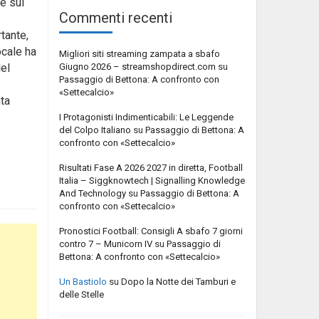
te sul
Commenti recenti
tante,
ocale ha
Migliori siti streaming zampata a sbafo
Giugno 2026 – streamshopdirect.com
su
del
Passaggio di Bettona: A confronto con
«Settecalcio»
nta
I Protagonisti Indimenticabili: Le Leggende
del Colpo Italiano
su
Passaggio di Bettona: A
confronto con «Settecalcio»
Risultati Fase A 2026 2027 in diretta, Football
Italia – Siggknowtech | Signalling Knowledge
And Technology
su
Passaggio di Bettona: A
confronto con «Settecalcio»
Pronostici Football: Consigli A sbafo 7 giorni
contro 7 – Municorn IV
su
Passaggio di
Bettona: A confronto con «Settecalcio»
Un Bastiolo
su
Dopo la Notte dei Tamburi e
delle Stelle