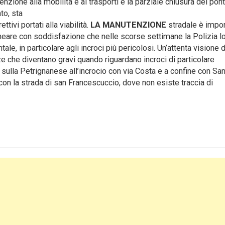
enzione alla mobilità e ai trasporti e la parziale chiusura del pon
to, sta
tivi portati alla viabilità.
LA MANUTENZIONE
stradale è impor
neare con soddisfazione che nelle scorse settimane la Polizia l
ale, in particolare agli incroci più pericolosi. Un’attenta visione 
nze che diventano gravi quando riguardano incroci di particolare
a sulla Petrignanese all’incrocio con via Costa e a confine con Sa
 con la strada di san Francescuccio, dove non esiste traccia di