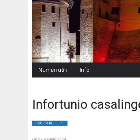
Skip
Numeri utili
Info
to
content
Infortunio casalin
IL CORRIERE DELL'UMBRIA
On
27 Maggio 2009