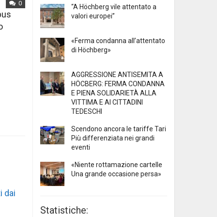
0
“A Höchberg vile attentato a
mpus
valori europei”
o
«Ferma condanna all’attentato
di Höchberg»
AGGRESSIONE ANTISEMITA A
HÖCBERG: FERMA CONDANNA
E PIENA SOLIDARIETÀ ALLA
VITTIMA E AI CITTADINI
TEDESCHI
Scendono ancora le tariffe Tari
Più differenziata nei grandi
eventi
«Niente rottamazione cartelle
Una grande occasione persa»
i dai
Statistiche: