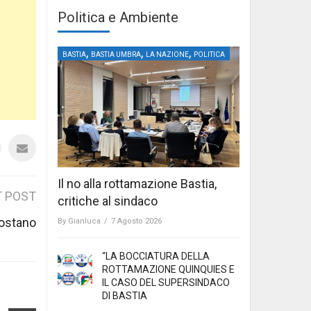
Politica e Ambiente
,
,
,
BASTIA
BASTIA UMBRA
LA NAZIONE
POLITICA
Il no alla rottamazione Bastia,
 POST
critiche al sindaco
 Costano
By
Gianluca
/
7 Agosto 2026
“LA BOCCIATURA DELLA
ROTTAMAZIONE QUINQUIES E
IL CASO DEL SUPERSINDACO
DI BASTIA