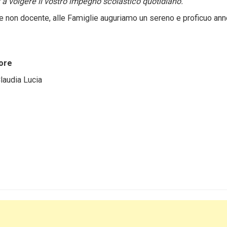
 a volgere il vostro impegno scolastico quotidiano.
nale non docente, alle Famiglie auguriamo un sereno e proficuo an
re
 Lucia