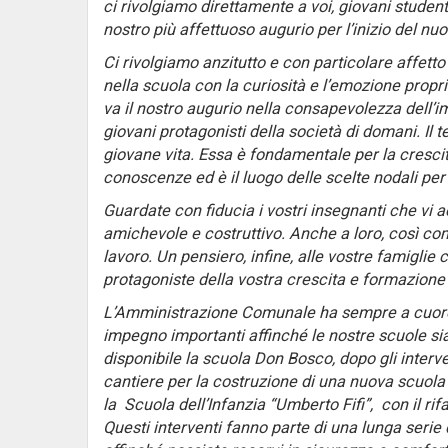
ci rivolgiamo direttamente a voi, giovani studenti
nostro più affettuoso augurio per l’inizio del nu
Ci rivolgiamo anzitutto e con particolare affetto 
nella scuola con la curiosità e l’emozione proprie
va il nostro augurio nella consapevolezza dell’
giovani protagonisti della società di domani. Il
giovane vita. Essa è fondamentale per la crescit
conoscenze ed è il luogo delle scelte nodali per i
Guardate con fiducia i vostri insegnanti che v
amichevole e costruttivo. Anche a loro, così com
lavoro. Un pensiero, infine, alle vostre famigl
protagoniste della vostra crescita e formazione
L’Amministrazione Comunale ha sempre a cuore i
impegno importanti affinché le nostre scuole s
disponibile la scuola Don Bosco, dopo gli interven
cantiere per la costruzione di una nuova scuola 
la Scuola dell’Infanzia “Umberto Fifi”, con il ri
Questi interventi fanno parte di una lunga serie di