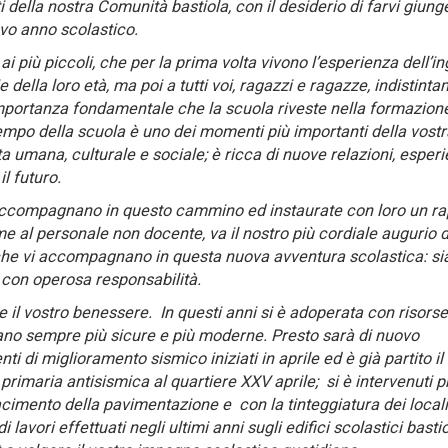
 della nostra Comunità bastiola, con il desiderio di farvi giunge
ovo anno scolastico.
ai più piccoli, che per la prima volta vivono l’esperienza dell’i
 della loro età, ma poi a tutti voi, ragazzi e ragazze, indistinta
importanza fondamentale che la scuola riveste nella formazione
 tempo della scuola è uno dei momenti più importanti della vostr
a umana, culturale e sociale; è ricca di nuove relazioni, esper
l futuro.
i accompagnano in questo cammino ed instaurate con loro un r
e al personale non docente, va il nostro più cordiale augurio 
ie che vi accompagnano in questa nuova avventura scolastica: s
 con operosa responsabilità.
l vostro benessere. In questi anni si è adoperata con risorse
iano sempre più sicure e più moderne. Presto sarà di nuovo
ti di miglioramento sismico iniziati in aprile ed è già partito il
primaria antisismica al quartiere XXV aprile; si è intervenuti 
facimento della pavimentazione e con la tinteggiatura dei locali
 lavori effettuati negli ultimi anni sugli edifici scolastici bastio