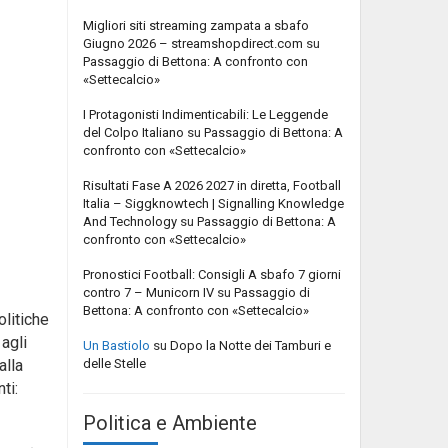
Migliori siti streaming zampata a sbafo
Giugno 2026 – streamshopdirect.com
su
Passaggio di Bettona: A confronto con
«Settecalcio»
I Protagonisti Indimenticabili: Le Leggende
del Colpo Italiano
su
Passaggio di Bettona: A
confronto con «Settecalcio»
Risultati Fase A 2026 2027 in diretta, Football
Italia – Siggknowtech | Signalling Knowledge
And Technology
su
Passaggio di Bettona: A
confronto con «Settecalcio»
Pronostici Football: Consigli A sbafo 7 giorni
contro 7 – Municorn IV
su
Passaggio di
Bettona: A confronto con «Settecalcio»
olitiche
agli
Un Bastiolo
su
Dopo la Notte dei Tamburi e
delle Stelle
alla
ti:
Politica e Ambiente