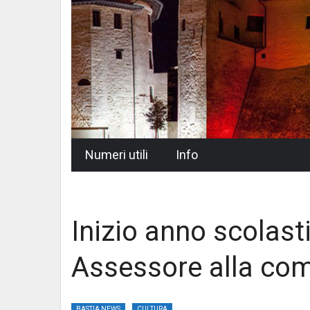
Skip
Numeri utili
Info
to
content
Inizio anno scolasti
Assessore alla com
BASTIA NEWS
CULTURA