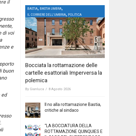
re il
,
,
BASTIA
BASTIA UMBRA
,
IL CORRIERE DELL'UMBRIA
POLITICA
ngresso
mente,
 di voi
a
ienze e
apporto
Bocciata la rottamazione delle
di buon
cartelle esattoriali Imperversa la
iano
polemica
By
Gianluca
/
8 Agosto 2026
 ed
Il no alla rottamazione Bastia,
critiche al sindaco
presso
.
“LA BOCCIATURA DELLA
li
ROTTAMAZIONE QUINQUIES E