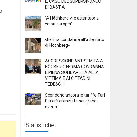
IL CASO DEL SUPERSINDACO
DI BASTIA
no
“A Höchberg vile attentato a
valori europei”
«Ferma condanna all’attentato
di Höchberg»
AGGRESSIONE ANTISEMITA A
HÖCBERG: FERMA CONDANNA
E PIENA SOLIDARIETÀ ALLA
VITTIMA E AI CITTADINI
TEDESCHI
Scendono ancora le tariffe Tari
Più differenziata nei grandi
eventi
Statistiche: