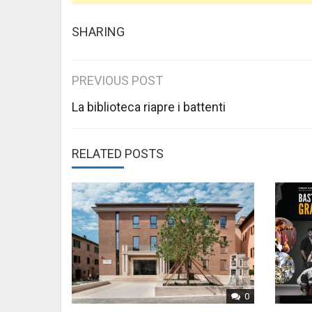
SHARING
Post
PREVIOUS POST
navigation
La biblioteca riapre i battenti
RELATED POSTS
0