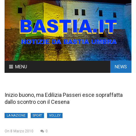
Skip
MENU
NEWS
to
content
Inizio buono, ma Edilizia Passeri esce sopraffatta
dallo scontro con il Cesena
LA NAZIONE
SPORT
VOLLEY
On
8 Marzo 2010
0