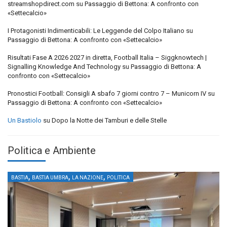
streamshopdirect.com
su
Passaggio di Bettona: A confronto con
«Settecalcio»
I Protagonisti Indimenticabili: Le Leggende del Colpo Italiano
su
Passaggio di Bettona: A confronto con «Settecalcio»
Risultati Fase A 2026 2027 in diretta, Football Italia – Siggknowtech |
Signalling Knowledge And Technology
su
Passaggio di Bettona: A
confronto con «Settecalcio»
Pronostici Football: Consigli A sbafo 7 giorni contro 7 – Municorn IV
su
Passaggio di Bettona: A confronto con «Settecalcio»
Un Bastiolo
su
Dopo la Notte dei Tamburi e delle Stelle
Politica e Ambiente
,
,
,
BASTIA
BASTIA UMBRA
LA NAZIONE
POLITICA